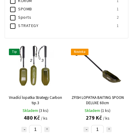
KORUM
1
SPOMB
1
Sports
2
STRATEGY
1
Z - fish
5
Tip
Novinka
Vnadící lopatka Strategy Carbon
ZFISH LOPATKA BAITING SPOON
tip.3
DELUXE 60cm
Skladem
(3 ks)
Skladem
(1 ks)
480 Kč
279 Kč
/ ks
/ ks