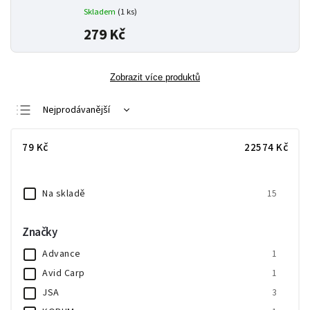
Skladem
(1 ks)
279 Kč
Zobrazit více produktů
Nejprodávanější
Nejlevnější
79
Kč
22574
Kč
Nejdražší
Abecedně
Na skladě
15
Značky
Advance
1
Avid Carp
1
JSA
3