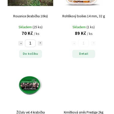
JSA
1
KORUM
1
Rousnice (krabička 10ks)
Rohlíkový boilies 14 mm, 32 g
LK Baits
5
Marcel Van Den Eynde
21
Skladem
(25 ks)
Skladem
(1 ks)
70 Kč
89 Kč
MCKARP
68
/ ks
/ ks
Mikbaits
2
Nikl
1
Do košíku
Detail
Pohoda
2
Promix
1
SENSAS
10
sonubaits
1
starbaits
1
Starfish
1
Stég
4
TB BAITS
92
TheOne
2
Žížaly vel.4 krabička
Krmítková směs Prestige 2kg