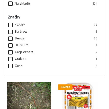
Na skladě
324
Značky
4CARP
37
Baitnow
1
Benzar
15
BERKLEY
4
Carp expert
2
Craluso
1
Cukk
4
Delikapet
2
Ditex
3
dynabait
1
Novinka
FeederBait
2
CHUB
1
Chytil
14