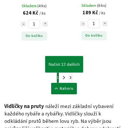
Skladem
(6 ks)
Skladem
(4 ks)
189 Kč
624 Kč
/ ks
/ ks
Do košíku
Do košíku
Načíst 12 dalších
1
3
Nahoru
Vidličky na pruty
náleží mezi základní vybavení
každého rybáře a rybářky. Vidličky slouží k
odkládání prutů během lovu ryb. Na výběr jsou