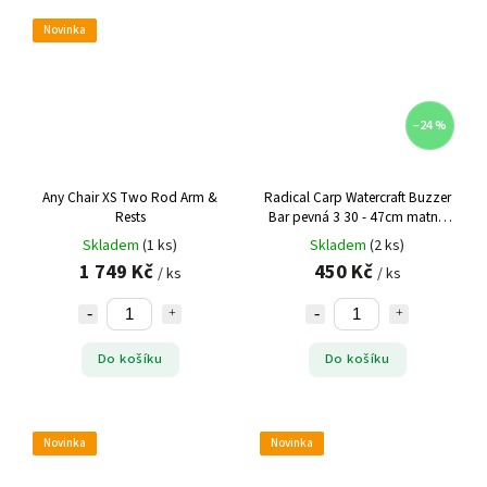
Novinka
–24 %
Any Chair XS Two Rod Arm &
Radical Carp Watercraft Buzzer
Rests
Bar pevná 3 30 - 47cm matná
černá
Skladem
(1 ks)
Skladem
(2 ks)
1 749 Kč
450 Kč
/ ks
/ ks
Do košíku
Do košíku
Novinka
Novinka