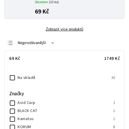
Skladem
(13 ks)
69 Kč
Zobrazit více produktů
Nejprodávanější
Nejlevnější
69
Kč
1749
Kč
Nejdražší
Abecedně
Na skladě
30
Značky
Avid Carp
2
BLACK CAT
1
Kamatsu
1
KORUM
8