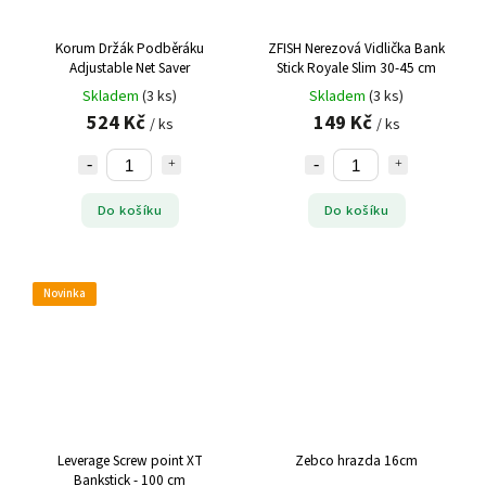
Korum Držák Podběráku
ZFISH Nerezová Vidlička Bank
Adjustable Net Saver
Stick Royale Slim 30-45 cm
Skladem
(3 ks)
Skladem
(3 ks)
524 Kč
149 Kč
/ ks
/ ks
Do košíku
Do košíku
Novinka
Leverage Screw point XT
Zebco hrazda 16cm
Bankstick - 100 cm