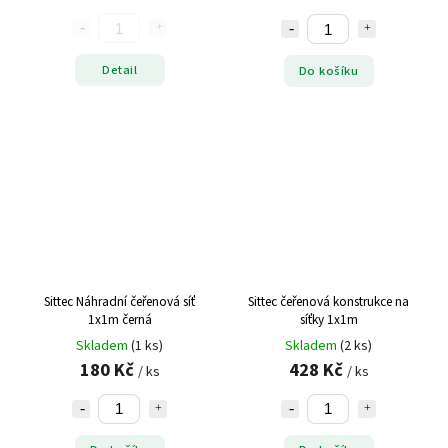
Detail
Do košíku
Sittec Náhradní čeřenová síť
Sittec čeřenová konstrukce na
1x1m černá
síťky 1x1m
Skladem
(1 ks)
Skladem
(2 ks)
180 Kč
428 Kč
/ ks
/ ks