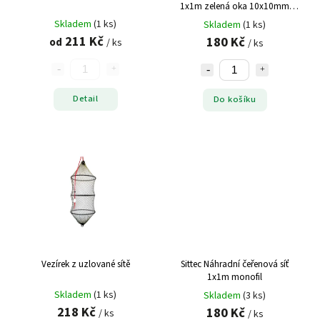
1x1m zelená oka 10x10mm
zelená
Skladem
(1 ks)
Skladem
(1 ks)
211 Kč
180 Kč
od
/ ks
/ ks
Detail
Do košíku
Vezírek z uzlované sítě
Sittec Náhradní čeřenová síť
1x1m monofil
Skladem
(1 ks)
Skladem
(3 ks)
218 Kč
180 Kč
/ ks
/ ks