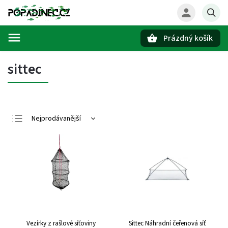
Prázdný košík
Hledat
sittec
Nejprodávanější
Nejlevnější
Nejdražší
Abecedně
Vezírky z rašlové síťoviny
Sittec Náhradní čeřenová síť