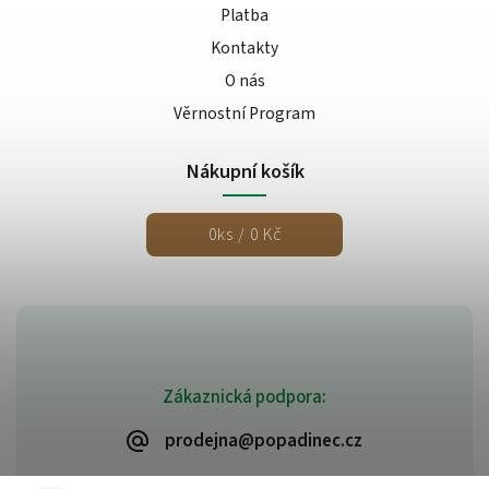
Platba
Kontakty
O nás
Věrnostní Program
Nákupní košík
0
ks /
0 Kč
Zákaznická podpora:
prodejna@popadinec.cz