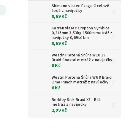
Shimano vlasec Exage Ocelově
šedá z navíječky
0,69 Kč
Katran Vlasec Crypton Symbios
0,215mm 3,53kg 1500m metráž z
navíječky 0,69kč bm
0,69 Kč
Westin Pletená Šnůra W10 13
Braid Coastal metráž z navíječky
8 Kč
Westin Pletená Šnůra W6 8 Braid
Lime Punch metráž z navíječky
6 Kč
Berkley Sick Braid X8 - Bílá
metráž z navíječky
2,99 Kč