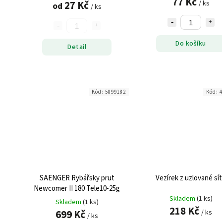
77 Kč
27 Kč
/ ks
od
/ ks
Do košíku
Detail
Kód:
5899182
Kód:
SAENGER Rybářsky prut
Vezírek z uzlované sí
Newcomer II 180 Tele10-25g
Skladem
(1 ks)
Skladem
(1 ks)
218 Kč
699 Kč
/ ks
/ ks