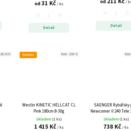
211 Kč
od
31 Kč
/ k
od
/ ks
Detail
Detail
428/033
Kód:
25872
Kód
Novinka
tě
Westin KINETIC HELLCAT CL
SAENGER Rybářsky 
Pink 180cm 8-30g
Newcomer II 240 Tele 
Skladem
(1 ks)
Skladem
(1 ks)
1 415 Kč
738 Kč
/ ks
/ ks