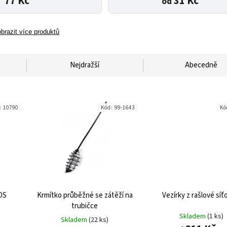
77 Kč
31 Kč
od
brazit více produktů
Nejdražší
Abecedně
:
10790
Kód:
99-1643
Kó
OS
Krmítko průběžné se zátěží na
Vezírky z rašlové síť
trubičce
Skladem
(1 ks)
Skladem
(22 ks)