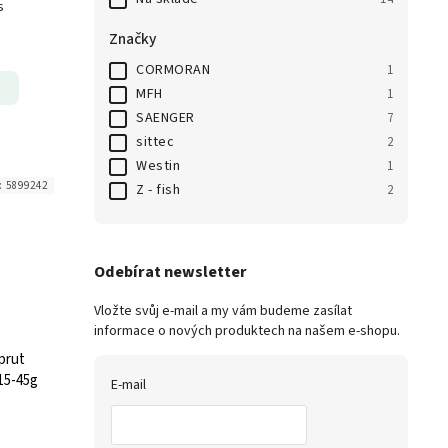
s
Značky
CORMORAN
1
MFH
1
SAENGER
7
sittec
2
Westin
1
:
5899242
Z - fish
2
Odebírat newsletter
Vložte svůj e-mail a my vám budeme zasílat
informace o nových produktech na našem e-shopu.
prut
15-45g
E-mail