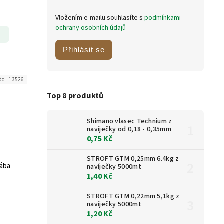
Vložením e-mailu souhlasíte s
podmínkami
ochrany osobních údajů
Přihlásit se
ód:
13526
Top 8 produktů
Shimano vlasec Technium z
navíječky od 0,18 - 0,35mm
0,75 Kč
STROFT GTM 0,25mm 6.4kg z
Žába
navíječky 5000mt
1,40 Kč
STROFT GTM 0,22mm 5,1kg z
navíječky 5000mt
1,20 Kč