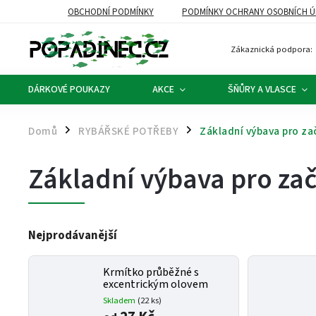
OBCHODNÍ PODMÍNKY
PODMÍNKY OCHRANY OSOBNÍCH Ú
Zákaznická podpora:
DÁRKOVÉ POUKAZY
AKCE
ŠŇŮRY A VLASCE
Domů
RYBÁŘSKÉ POTŘEBY
Základní výbava pro zač
/
/
Základní výbava pro zač
Nejprodávanější
Krmítko průběžné s
excentrickým olovem
Skladem
(22 ks)