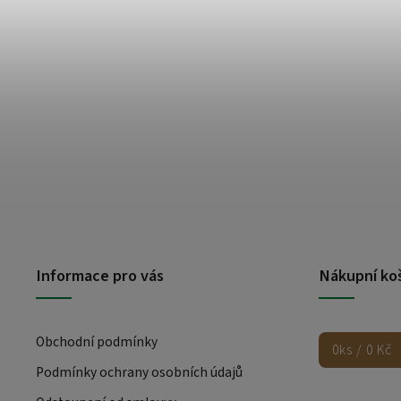
Informace pro vás
Nákupní ko
Obchodní podmínky
0
ks /
0 Kč
Podmínky ochrany osobních údajů