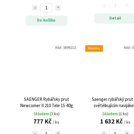
Detail
Do košíku
Kód:
5899212
Kód:
5
Novinka
SAENGER Rybářsky prut
Saenger rybářský prut
Newcomer II 210 Tele 15-40g
světélkujícím naviják
Flashlight Stick 80
Skladem
(2 ks)
Skladem
(1 ks)
777 Kč
1 632 Kč
/ ks
/ ks