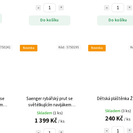
Do košíku
Do košíku
750241
Kód:
5750195
K
Novinka
Novinka
 se
Saenger rybářský prut se
Dětská pláštěnka 
em
světélkujícím navijákem
Flashlight Stick 40
Skladem
(3 ks)
Skladem
(1 ks)
240 Kč
1 399 Kč
/ ks
/ ks