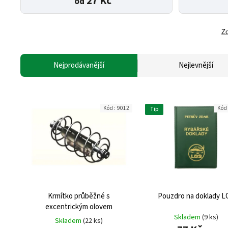
27 Kč
od
Zo
Nejprodávanější
Nejlevnější
Kód:
9012
Kód
Tip
Krmítko průběžné s
Pouzdro na doklady L
excentrickým olovem
Skladem
(9 ks)
Skladem
(22 ks)