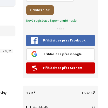
Přihlásit se
Nová registrace
Zapomenuté heslo
nebo
Přihlásit se přes Facebook
d:
422/05
Přihlásit se přes Google
Přihlásit se přes Seznam
oviny
27
Kč
1632
Kč
Na skladě
14