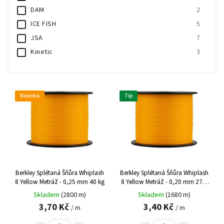
DAM
2
ICE FISH
5
JSA
7
Kinetic
3
MITCHELL
1
PENN
7
SAVAGE GEAR
7
Novinka
Tip
SHAKESPEARE
4
SPIDER - WIRE
1
TICA
1
Westin
8
WFT
5
Berkley Splétaná Šňůra Whiplash
Berkley Splétaná Šňůra Whiplash
8 Yellow Metráž - 0,25 mm 40 kg
8 Yellow Metráž - 0,20 mm 27,7
kg
Skladem
(2800 m)
Skladem
(1680 m)
3,70 Kč
3,40 Kč
/ m
/ m