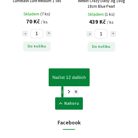
Lumiflash Lure Medium 1 5ks
Westin Crazy Daisy Jig 180g
18cm Blue Pearl
Skladem
(7 ks)
Skladem
(1 ks)
70 Kč
439 Kč
/ ks
/ ks
Do košíku
Do košíku
Načíst 12 dalších
1
6
Nahoru
Facebook