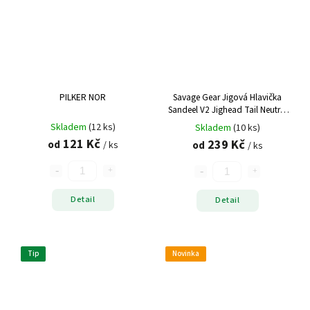
PILKER NOR
Savage Gear Jigová Hlavička
Sandeel V2 Jighead Tail Neutral
3 ks
Skladem
(12 ks)
Skladem
(10 ks)
121 Kč
239 Kč
od
od
/ ks
/ ks
Detail
Detail
Tip
Novinka