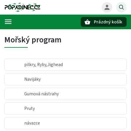
Prázdný košík
Hledat
Mořský program
pilkry, Ryby,Jighead
Navijáky
Gumová nástrahy
Pruty
návazce