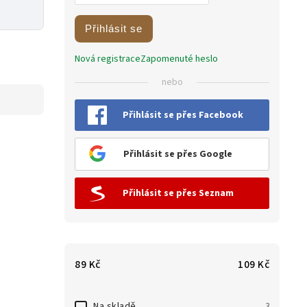
Přihlásit se
Nová registrace
Zapomenuté heslo
nebo
Přihlásit se přes Facebook
Přihlásit se přes Google
Přihlásit se přes Seznam
89
Kč
109
Kč
Na skladě
3