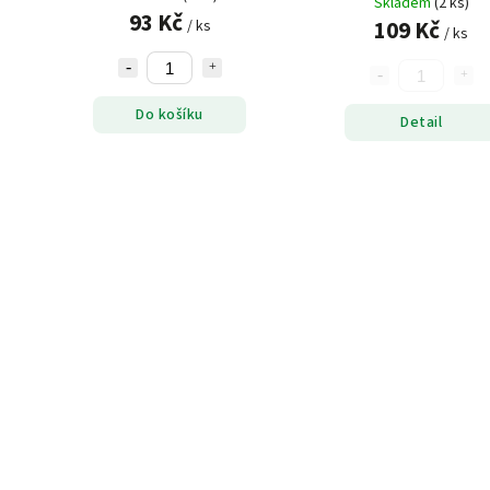
Skladem
(2 ks)
93 Kč
109 Kč
/ ks
/ ks
Do košíku
Detail