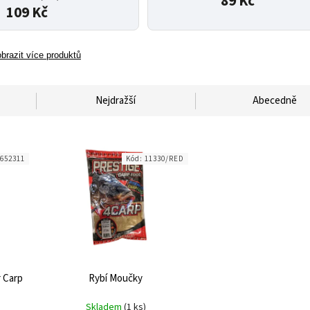
89 Kč
109 Kč
brazit více produktů
Nejdražší
Abecedně
652311
Kód:
11330/RED
 Carp
Rybí Moučky
Skladem
(1 ks)