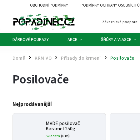
OBCHODNÍ PODMÍNKY
PODMÍNKY OCHRANY OSOBNÍCH Ú
Zákaznická podpora:
DÁRKOVÉ POUKAZY
AKCE
ŠŇŮRY A VLASCE
Domů
KRMIVO
Přísady do krmení
Posilovače
/
/
/
Posilovače
Nejprodávanější
MVDE posilovač
Karamel 250g
Skladem
(6 ks)