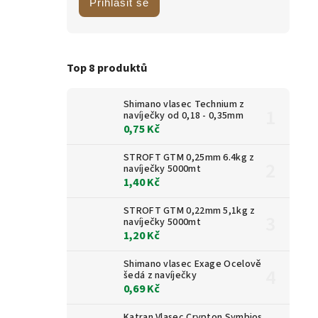
Přihlásit se
Top 8 produktů
Shimano vlasec Technium z
navíječky od 0,18 - 0,35mm
0,75 Kč
STROFT GTM 0,25mm 6.4kg z
navíječky 5000mt
1,40 Kč
STROFT GTM 0,22mm 5,1kg z
navíječky 5000mt
1,20 Kč
Shimano vlasec Exage Ocelově
šedá z navíječky
0,69 Kč
Katran Vlasec Crypton Symbios