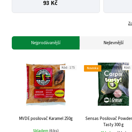
93 Kč
Zo
Nejprodávanější
Nejlevnější
Kód:
175
Kód:
Novinka
MVDE posilovač Karamel 250g
Sensas Posilovač Powder
Tasty 300 g
Skladem
(6 ks)