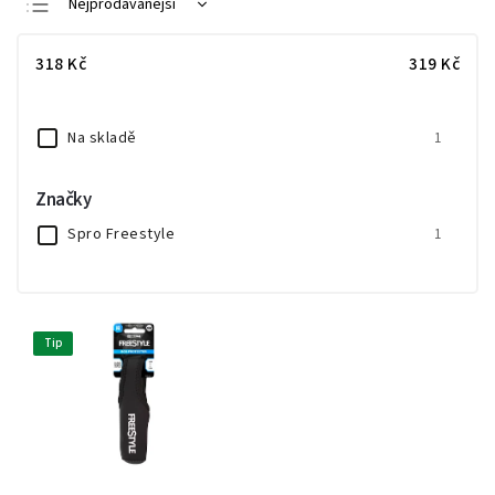
Nejprodávanější
Nejlevnější
318
Kč
319
Kč
Nejdražší
Abecedně
Na skladě
1
Značky
Spro Freestyle
1
Tip