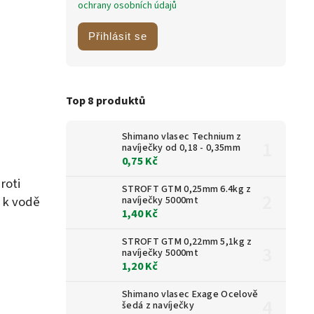
ochrany osobních údajů
Přihlásit se
Top 8 produktů
Shimano vlasec Technium z
navíječky od 0,18 - 0,35mm
0,75 Kč
roti
STROFT GTM 0,25mm 6.4kg z
u k vodě
navíječky 5000mt
1,40 Kč
STROFT GTM 0,22mm 5,1kg z
navíječky 5000mt
1,20 Kč
Shimano vlasec Exage Ocelově
šedá z navíječky