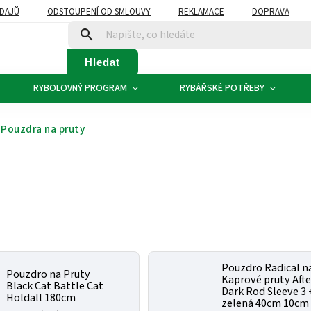
DAJŮ
ODSTOUPENÍ OD SMLOUVY
REKLAMACE
DOPRAVA
Hledat
RYBOLOVNÝ PROGRAM
RYBÁŘSKÉ POTŘEBY
Pouzdra na pruty
Pouzdro Radical n
Pouzdro na Pruty
Kaprové pruty Afte
Black Cat Battle Cat
Dark Rod Sleeve 3 
Holdall 180cm
zelená 40cm 10cm