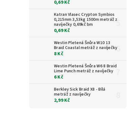
0,69 Kč
Katran Vlasec Crypton Symbios
0,215mm 3,53kg 1500m metráž z
navíječky 0,69kč bm
0,69 Kč
Westin Pletená Šnůra W10 13
Braid Coastal metráž z navíječky
8 Kč
Westin Pletená Šnůra W6 8 Braid
Lime Punch metráž z navíječky
6 Kč
Berkley Sick Braid X8 - Bílá
metráž z navíječky
2,99 Kč