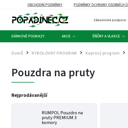
OBCHODNÍ PODMÍNKY
PODMÍNKY OCHRANY OSOBNÍCH Ú
Zákaznická podpora:
DÁRKOVÉ POUKAZY
AKCE
ŠŇŮRY A VLASCE
Domů
RYBOLOVNÝ PROGRAM
Kaprový program
/
/
/
Pouzdra na pruty
Nejprodávanější
RUMPOL Pouzdro na
pruty PREMIUM 3
komory