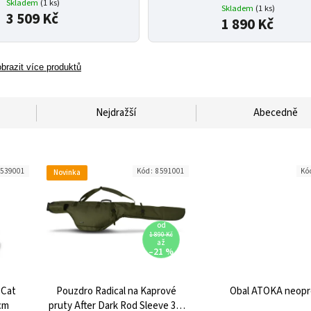
Skladem
(1 ks)
Skladem
(1 ks)
3 509 Kč
1 890 Kč
brazit více produktů
Nejdražší
Abecedně
8539001
Kód:
8591001
Kó
Novinka
od
1 890 Kč
až
–21 %
 Cat
Pouzdro Radical na Kaprové
Obal ATOKA neop
0cm
pruty After Dark Rod Sleeve 3 +