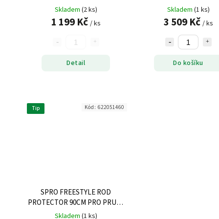
Skladem
(2 ks)
Skladem
(1 ks)
1 199 Kč
3 509 Kč
/ ks
/ ks
Detail
Do košíku
Kód:
622051460
Tip
SPRO FREESTYLE ROD
PROTECTOR 90CM PRO PRUTY
190-210CM
Skladem
(1 ks)