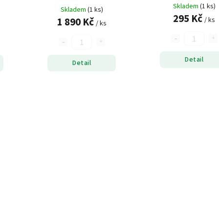
2 zelená 40cm 10cm
Skladem
(1 ks)
Skladem
(1 ks)
295 Kč
1 890 Kč
/ ks
/ ks
Detail
Detail