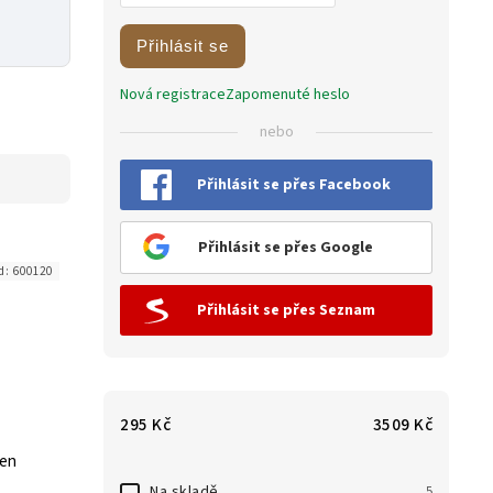
Přihlásit se
Nová registrace
Zapomenuté heslo
nebo
Přihlásit se přes Facebook
Přihlásit se přes Google
d:
600120
Přihlásit se přes Seznam
295
Kč
3509
Kč
ren
Na skladě
5