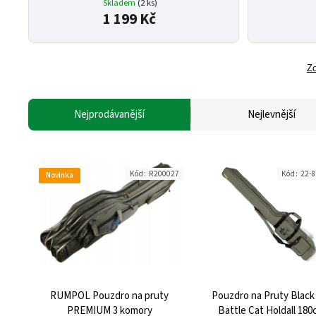
Skladem
(2 ks)
1 199 Kč
Zo
Nejprodávanější
Nejlevnější
Kód:
R200027
Kód:
22-
Novinka
RUMPOL Pouzdro na pruty
Pouzdro na Pruty Black
PREMIUM 3 komory
Battle Cat Holdall 18