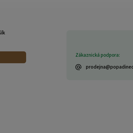
šík
Zákaznická podpora:
prodejna@popadinec