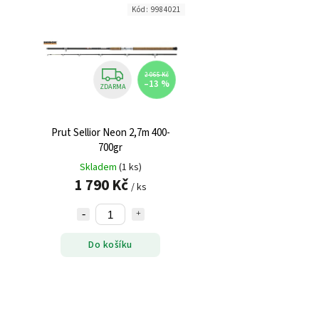
Kód:
9984021
2 065 Kč
–13 %
ZDARMA
Prut Sellior Neon 2,7m 400-
700gr
Skladem
(1 ks)
1 790 Kč
/ ks
Do košíku