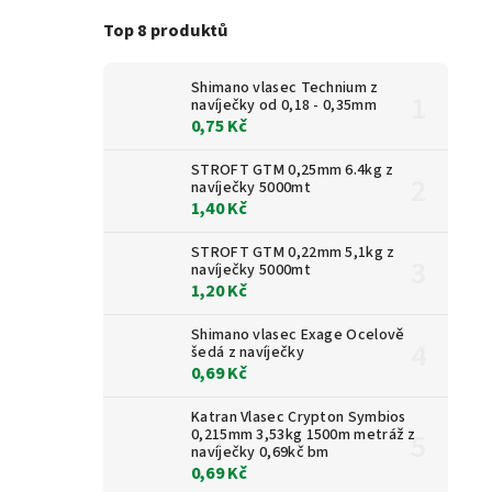
Top 8 produktů
Shimano vlasec Technium z
navíječky od 0,18 - 0,35mm
0,75 Kč
STROFT GTM 0,25mm 6.4kg z
navíječky 5000mt
1,40 Kč
STROFT GTM 0,22mm 5,1kg z
navíječky 5000mt
1,20 Kč
Shimano vlasec Exage Ocelově
šedá z navíječky
0,69 Kč
Katran Vlasec Crypton Symbios
0,215mm 3,53kg 1500m metráž z
navíječky 0,69kč bm
0,69 Kč