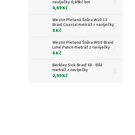
navíječky 0,69kč bm
0,69 Kč
Westin Pletená Šnůra W10 13
Braid Coastal metráž z navíječky
8 Kč
Westin Pletená Šnůra W6 8 Braid
Lime Punch metráž z navíječky
6 Kč
Berkley Sick Braid X8 - Bílá
metráž z navíječky
2,99 Kč