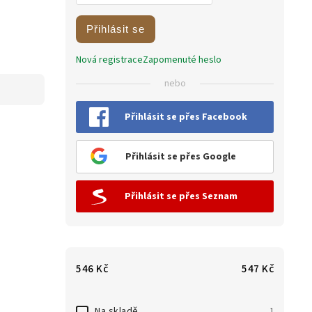
Přihlásit se
Nová registrace
Zapomenuté heslo
nebo
Přihlásit se přes Facebook
Přihlásit se přes Google
Přihlásit se přes Seznam
546
Kč
547
Kč
Na skladě
1