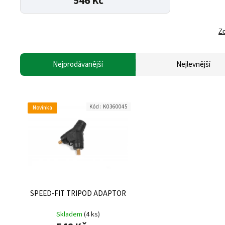
546 Kč
Zo
Nejprodávanější
Nejlevnější
Kód:
K0360045
Novinka
SPEED-FIT TRIPOD ADAPTOR
Skladem
(4 ks)