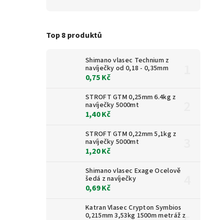
Top 8 produktů
Shimano vlasec Technium z
navíječky od 0,18 - 0,35mm
0,75 Kč
STROFT GTM 0,25mm 6.4kg z
navíječky 5000mt
1,40 Kč
STROFT GTM 0,22mm 5,1kg z
navíječky 5000mt
1,20 Kč
Shimano vlasec Exage Ocelově
šedá z navíječky
0,69 Kč
Katran Vlasec Crypton Symbios
0,215mm 3,53kg 1500m metráž z