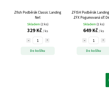
Zfish Podběrák Classic Landing
ZFISH Podběrák Landing
Net
ZFX Pogumovaná síť Dé
240cm 60x60cm
Skladem
(2 ks)
Skladem
(1 ks)
329 Kč
649 Kč
/ ks
/ ks
Do košíku
Do košíku