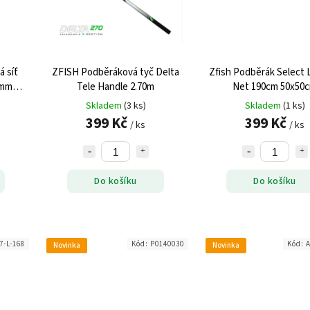
á síť
ZFISH Podběráková tyč Delta
Zfish Podběrák Select 
0mm
Tele Handle 2.70m
Net 190cm 50x50
Skladem
(3 ks)
Skladem
(1 ks)
399 Kč
399 Kč
/ ks
/ ks
Do košíku
Do košíku
7-L-168
Kód:
P0140030
Kód:
A
Novinka
Novinka