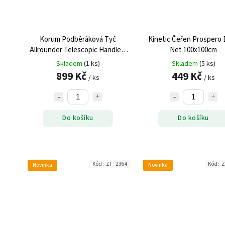
Korum Podběráková Tyč
Kinetic Čeřen Prospero
Allrounder Telescopic Handle 2
Net 100x100cm
m
Skladem
(1 ks)
Skladem
(5 ks)
899 Kč
449 Kč
/ ks
/ ks
Do košíku
Do košíku
Kód:
ZF-2364
Kód:
Z
Novinka
Novinka