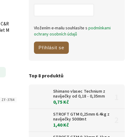
 C&R
Vložením e-mailu souhlasíte s
podmínkami
Net M
ochrany osobních údajů
Přihlásit se
Top 8 produktů
Shimano vlasec Technium z
navíječky od 0,18 - 0,35mm
:
ZF-3764
0,75 Kč
STROFT GTM 0,25mm 6.4kg z
navíječky 5000mt
1,40 Kč