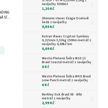
STROFT GTM 0,22mm 5,1kg z
navíječky 5000mt
1,20 Kč
NDING
Á SÍŤ
Shimano vlasec Exage Ocelově
šedá z navíječky
0,69 Kč
Katran Vlasec Crypton Symbios
0,215mm 3,53kg 1500m metráž z
navíječky 0,69kč bm
0,69 Kč
Westin Pletená Šnůra W10 13
Braid Coastal metráž z navíječky
8 Kč
Westin Pletená Šnůra W6 8 Braid
Lime Punch metráž z navíječky
6 Kč
Berkley Sick Braid X8 - Bílá
metráž z navíječky
2,99 Kč