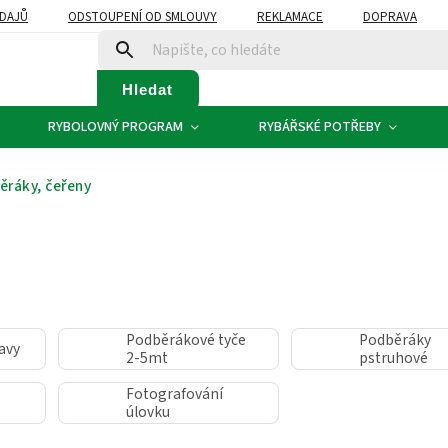
DAJŮ
ODSTOUPENÍ OD SMLOUVY
REKLAMACE
DOPRAVA
Hledat
RYBOLOVNÝ PROGRAM
RYBÁŘSKÉ POTŘEBY
ěráky, čeřeny
Podběrákové tyče
Podběráky
avy
2-5mt
pstruhové
Fotografování
úlovku