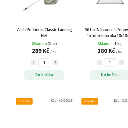
Zfish Podběrák Classic Landing
Sittec Náhradní čeřenov
Net
1x1m zelená oka 10x1
zelená
Skladem
(3 ks)
Skladem
(1 ks)
289 Kč
180 Kč
/ ks
/ ks
Do košíku
Do košíku
Kód:
K0400015
Kód:
G33
Novinka
Novinka