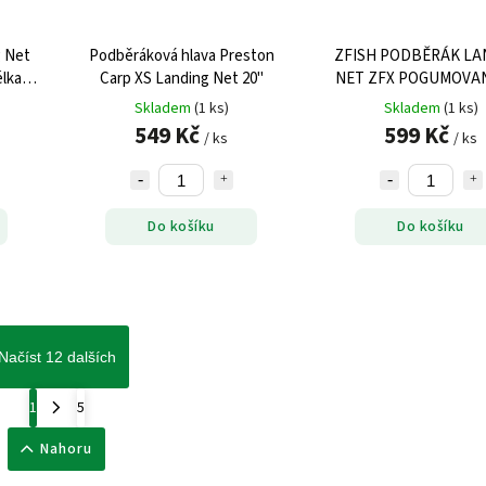
 Net
Podběráková hlava Preston
ZFISH PODBĚRÁK LA
lka
Carp XS Landing Net 20"
NET ZFX POGUMOVAN
2mt 60x60cm
Skladem
(1 ks)
Skladem
(1 ks)
549 Kč
599 Kč
/ ks
/ ks
Do košíku
Do košíku
Načíst 12 dalších
1
5
Nahoru