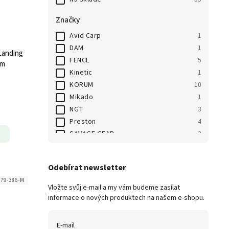
Značky
Avid Carp
1
DAM
1
Landing
FENCL
5
cm
Kinetic
1
KORUM
10
Mikado
1
NGT
3
Preston
4
SAVAGE GEAR
2
sittec
4
Suretti
1
Odebírat newsletter
Westin
1
79-386-M
Z - fish
13
Vložte svůj e-mail a my vám budeme zasílat
Zebco
6
informace o nových produktech na našem e-shopu.
E-mail