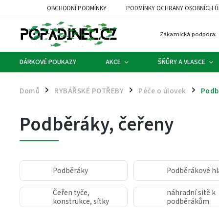
OBCHODNÍ PODMÍNKY
PODMÍNKY OCHRANY OSOBNÍCH Ú
Zákaznická podpora:
DÁRKOVÉ POUKAZY
AKCE
ŠŇŮRY A VLASCE
Domů
RYBÁŘSKÉ POTŘEBY
Péče o úlovek
Podb
/
/
/
Podběráky, čeřeny
Podběráky
Podběrákové hl
Čeřen tyče,
náhradní sitě k
konstrukce, sítky
podběrákům