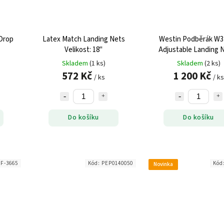
 Drop
Latex Match Landing Nets
Westin Podběrák W3
Velikost: 18"
Adjustable Landing 
Skladem
(1 ks)
Skladem
(2 ks)
572 Kč
1 200 Kč
/ ks
/ ks
Do košíku
Do košíku
F-3665
Kód:
PEP0140050
Kód
Novinka