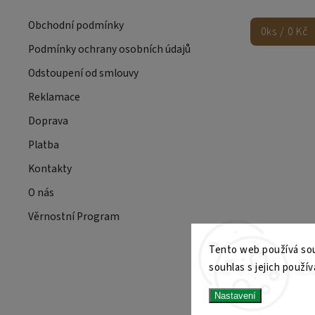
Obchodní podmínky
0
ks /
0 Kč
Podmínky ochrany osobních údajů
Odstoupení od smlouvy
Reklamace
Doprava
Platba
Kontakty
O nás
Věrnostní Program
Tento web používá sou
souhlas s jejich použí
Nastavení