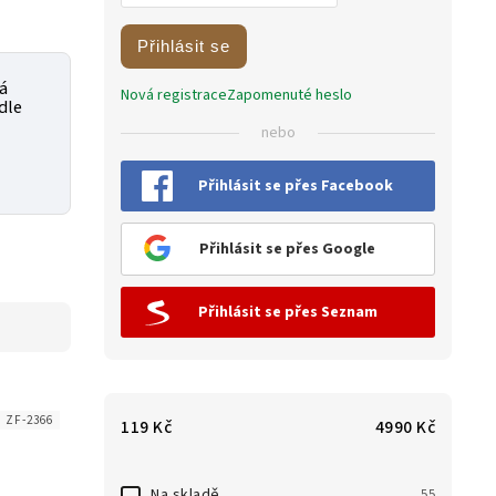
Přihlásit se
á
Nová registrace
Zapomenuté heslo
dle
nebo
Přihlásit se přes Facebook
Přihlásit se přes Google
Přihlásit se přes Seznam
:
ZF-2366
119
Kč
4990
Kč
Na skladě
55