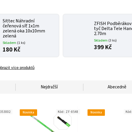
Sittec Náhradní
ZFISH Podběrákov
čeřenová síť 1x1m
tyč Delta Tele Han
zelená oka 10x10mm
2.70m
zelená
Skladem
(3 ks)
Skladem
(1 ks)
399 Kč
180 Kč
brazit více produktů
Nejdražší
Abecedně
353002
Kód:
ZF-8548
Kód
Novinka
Novinka