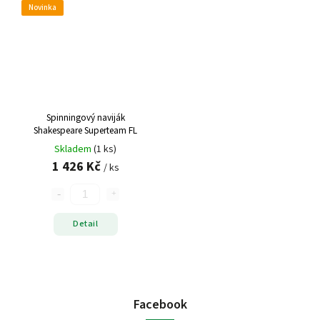
Novinka
Spinningový naviják
Shakespeare Superteam FL
Skladem
(1 ks)
1 426 Kč
/ ks
Detail
Facebook