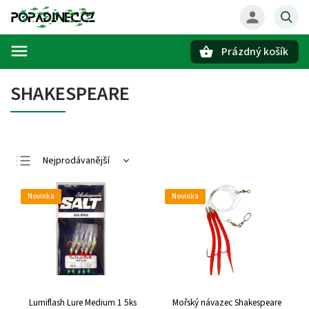
Prázdný košík
Hledat
SHAKESPEARE
Nejprodávanější
Nejlevnější
Novinka
Novinka
Nejdražší
Abecedně
Lumiflash Lure Medium 1 5ks
Mořský návazec Shakespeare