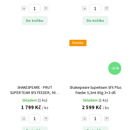
Do košíku
Do košíku
Novinka
–21 %
SHAKESPEARE - PRUT
Shakespeare Superteam SFX Plus
SUPERTEAM SFX FEEDER, 90G,
Feeder 3,3mt 80g 3+3-díl
3,3mt 3D
Skladem
(1 ks)
Skladem
(1 ks)
1 799 Kč
2 599 Kč
/ ks
/ ks