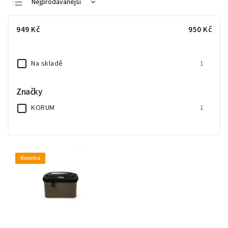
Nejprodávanější
Nejlevnější
949
Kč
950
Kč
Nejdražší
Abecedně
Na skladě
1
Značky
KORUM
1
Novinka