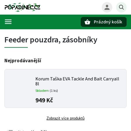
Prázdný košík
Hledat
Feeder pouzdra, zásobníky
Nejprodávanější
Korum Taška EVA Tackle And Bait Carryall
8l
Skladem
(1 ks)
949 Kč
Zobrazit více produktů