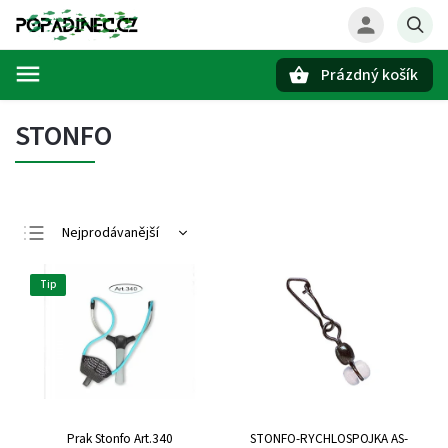
Prázdný košík
Hledat
STONFO
Nejprodávanější
Nejlevnější
Tip
Nejdražší
Abecedně
Prak Stonfo Art.340
STONFO-RYCHLOSPOJKA AS-