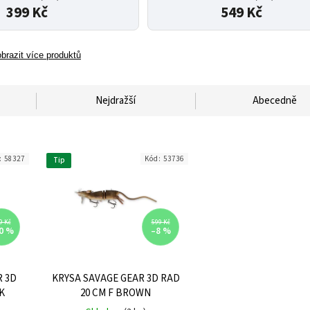
399 Kč
549 Kč
brazit více produktů
Nejdražší
Abecedně
:
58327
Kód:
53736
Tip
9 Kč
599 Kč
0 %
–8 %
R 3D
KRYSA SAVAGE GEAR 3D RAD
K
20 CM F BROWN