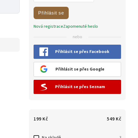
Přihlásit se
Nová registrace
Zapomenuté heslo
nebo
Přihlásit se přes Facebook
Přihlásit se přes Google
Přihlásit se přes Seznam
199
Kč
549
Kč
Na skladě
3