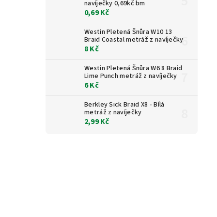
navíječky 0,69kč bm
0,69 Kč
Westin Pletená Šnůra W10 13
Braid Coastal metráž z navíječky
8 Kč
Westin Pletená Šnůra W6 8 Braid
Lime Punch metráž z navíječky
6 Kč
Berkley Sick Braid X8 - Bílá
metráž z navíječky
2,99 Kč