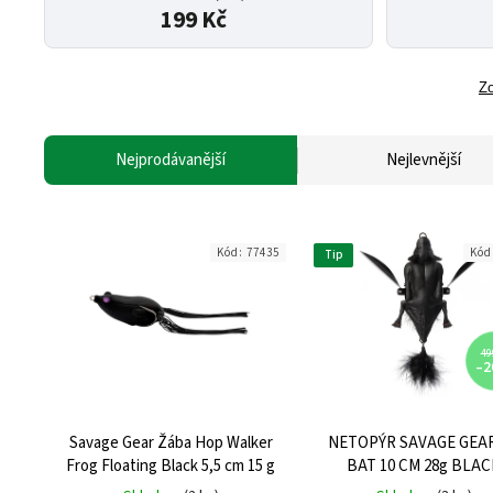
199 Kč
Zo
Nejprodávanější
Nejlevnější
Kód:
77435
Kód
Tip
49
–2
Savage Gear Žába Hop Walker
NETOPÝR SAVAGE GEA
Frog Floating Black 5,5 cm 15 g
BAT 10 CM 28g BLAC