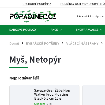
OBCHODNÍ PODMÍNKY
PODMÍNKY OCHRANY OSOBNÍCH Ú
Zákaznická podpora:
DÁRKOVÉ POUKAZY
AKCE
ŠŇŮRY A VLASCE
Domů
RYBÁŘSKÉ POTŘEBY
VLÁČECÍ NÁSTRAHY
/
/
/
Myš, Netopýr
Nejprodávanější
Savage Gear Žába Hop
Walker Frog Floating
Black 5,5 cm 15 g
Skladem
(2 ks)