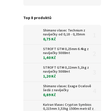
Top 8 produktů
Shimano vlasec Technium z
navíječky od 0,18 - 0,35mm
0,75 Kč
STROFT GTM 0,25mm 6.4kg z
navíječky 5000mt
1,40 Kč
STROFT GTM 0,22mm 5,1kg z
navíječky 5000mt
1,20 Kč
Shimano vlasec Exage Ocelově
šedá z navíječky
0,69 Kč
Katran Vlasec Crypton Symbios
0,215mm 3,53kg 1500m metráž z