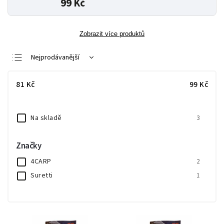
99 Kč
Zobrazit více produktů
Nejprodávanější
Nejlevnější
81
Kč
99
Kč
Nejdražší
Abecedně
Na skladě
3
Značky
4CARP
2
Suretti
1