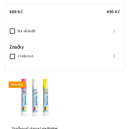
Nejlevnější
489
Kč
490
Kč
Nejdražší
Abecedně
Na skladě
1
Značky
cralusso
1
Novinka
Značkovač vlasce Line Marker