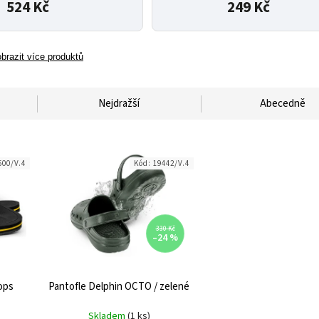
524 Kč
249 Kč
brazit více produktů
Nejdražší
Abecedně
600/V.4
Kód:
19442/V.4
330 Kč
–24 %
lops
Pantofle Delphin OCTO / zelené
Skladem
(1 ks)