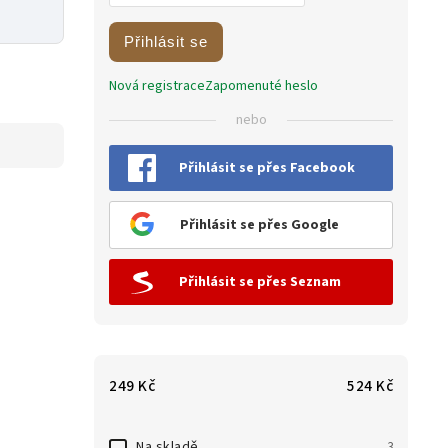
Přihlásit se
Nová registrace
Zapomenuté heslo
nebo
Přihlásit se přes Facebook
Přihlásit se přes Google
Přihlásit se přes Seznam
249
Kč
524
Kč
Na skladě
3