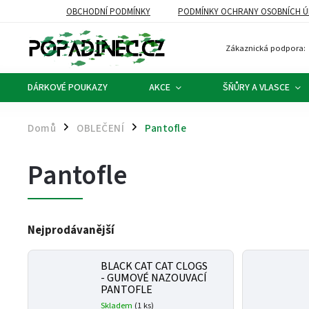
OBCHODNÍ PODMÍNKY
PODMÍNKY OCHRANY OSOBNÍCH Ú
Zákaznická podpora:
DÁRKOVÉ POUKAZY
AKCE
ŠŇŮRY A VLASCE
Domů
OBLEČENÍ
Pantofle
/
/
Pantofle
Nejprodávanější
BLACK CAT CAT CLOGS
- GUMOVÉ NAZOUVACÍ
PANTOFLE
Skladem
(1 ks)