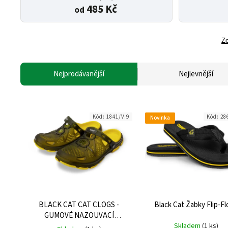
485 Kč
od
Zo
Nejprodávanější
Nejlevnější
Kód:
1841/V.9
Kód:
28
Novinka
BLACK CAT CAT CLOGS -
Black Cat Žabky Flip-F
GUMOVÉ NAZOUVACÍ
PANTOFLE
Skladem
(1 ks)