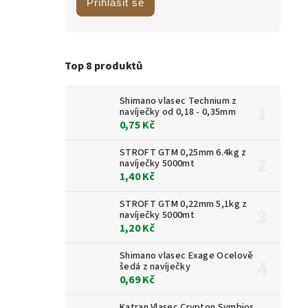
Přihlásit se
Top 8 produktů
Shimano vlasec Technium z
navíječky od 0,18 - 0,35mm
0,75 Kč
STROFT GTM 0,25mm 6.4kg z
navíječky 5000mt
1,40 Kč
STROFT GTM 0,22mm 5,1kg z
navíječky 5000mt
1,20 Kč
Shimano vlasec Exage Ocelově
šedá z navíječky
0,69 Kč
Katran Vlasec Crypton Symbios