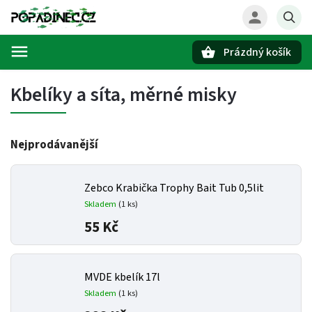
Prázdný košík
Hledat
Kbelíky a síta, měrné misky
Nejprodávanější
Zebco Krabička Trophy Bait Tub 0,5lit
Skladem
(1 ks)
55 Kč
MVDE kbelík 17l
Skladem
(1 ks)