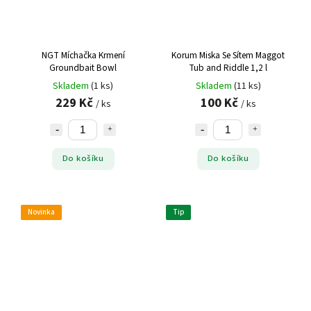
NGT Míchačka Krmení
Korum Miska Se Sítem Maggot
Groundbait Bowl
Tub and Riddle 1,2 l
Skladem
(1 ks)
Skladem
(11 ks)
229 Kč
100 Kč
/ ks
/ ks
Do košíku
Do košíku
Novinka
Tip