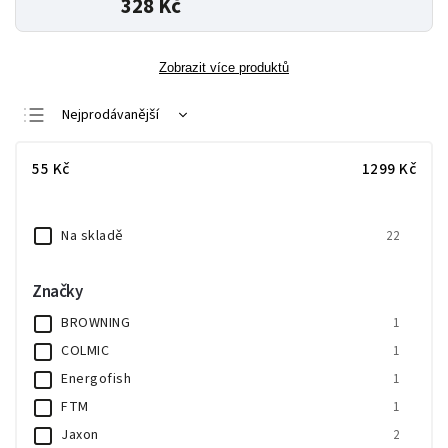
328 Kč
Zobrazit více produktů
Nejprodávanější
Nejlevnější
55
Kč
1299
Kč
Nejdražší
Abecedně
Na skladě
22
Značky
BROWNING
1
COLMIC
1
Energofish
1
FTM
1
Jaxon
2