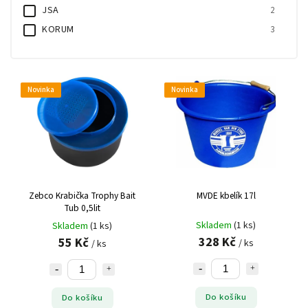
JSA
2
KORUM
3
Marcel Van Den Eynde
1
NGT
1
Preston
1
Novinka
Novinka
SPRO
1
TUBERTINI
3
Z - fish
1
Zebco
2
Zebco Krabička Trophy Bait
MVDE kbelík 17l
Tub 0,5lit
Skladem
(1 ks)
Skladem
(1 ks)
328 Kč
55 Kč
/ ks
/ ks
Do košíku
Do košíku