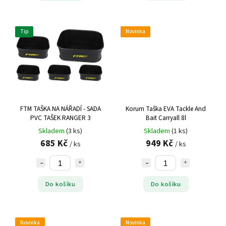
Tip
Novinka
FTM TAŠKA NA NÁŘADÍ - SADA
Korum Taška EVA Tackle And
PVC TAŠEK RANGER 3
Bait Carryall 8l
Skladem
(3 ks)
Skladem
(1 ks)
685 Kč
949 Kč
/ ks
/ ks
Do košíku
Do košíku
Novinka
Novinka