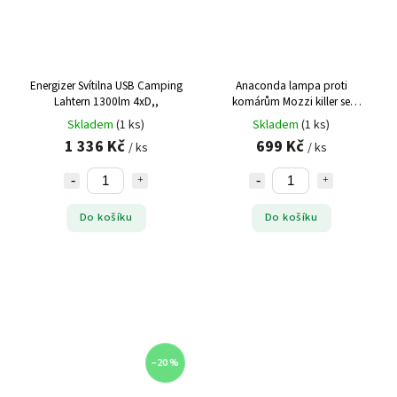
Energizer Svítilna USB Camping
Anaconda lampa proti
Lahtern 1300lm 4xD,,
komárům Mozzi killer se
solárním dobíjením
Skladem
(1 ks)
Skladem
(1 ks)
1 336 Kč
699 Kč
/ ks
/ ks
Do košíku
Do košíku
–20 %