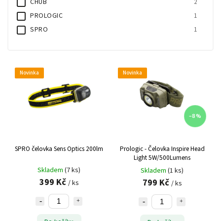
CHUB
2
PROLOGIC
1
SPRO
1
Zebco
1
Novinka
Novinka
–8 %
SPRO čelovka Sens Optics 200lm
Prologic - Čelovka Inspire Head
Light 5W/500Lumens
Skladem
(7 ks)
Skladem
(1 ks)
399 Kč
799 Kč
/ ks
/ ks