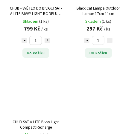
CHUB - SVĚTLO DO BIVAKU SAT-
Black Cat Lampa Outdoor
A-LITE BIVVY LIGHT RC DELUXE
Lampe 17cm 11cm
S DÁLKOVÝM OVLADAČEM
Skladem
(1 ks)
Skladem
(1 ks)
799 Kč
297 Kč
/ ks
/ ks
Do košíku
Do košíku
CHUB SAT-A-LITE Bivvy Light
Compact Recharge