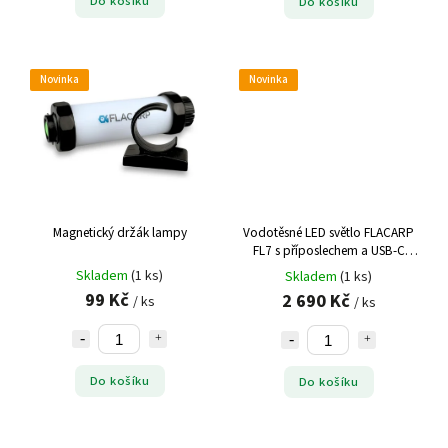
Do košíku
Do košíku
Novinka
Novinka
Magnetický držák lampy
Vodotěsné LED světlo FLACARP
FL7 s příposlechem a USB-C
konektorem
Skladem
(1 ks)
Skladem
(1 ks)
99 Kč
2 690 Kč
/ ks
/ ks
Do košíku
Do košíku