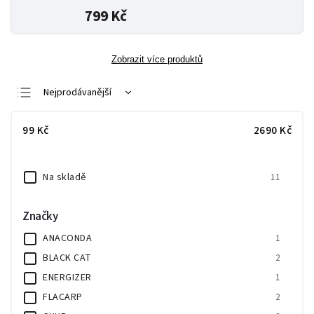
799 Kč
Zobrazit více produktů
Nejprodávanější
Nejlevnější
99
Kč
2690
Kč
Nejdražší
Abecedně
Na skladě
11
Značky
ANACONDA
1
BLACK CAT
2
ENERGIZER
1
FLACARP
2