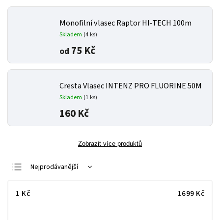
Monofilní vlasec Raptor HI-TECH 100m
Skladem
(4 ks)
75 Kč
od
Cresta Vlasec INTENZ PRO FLUORINE 50M
Skladem
(1 ks)
160 Kč
Zobrazit více produktů
Nejprodávanější
Nejlevnější
1
Kč
1699
Kč
Nejdražší
Abecedně