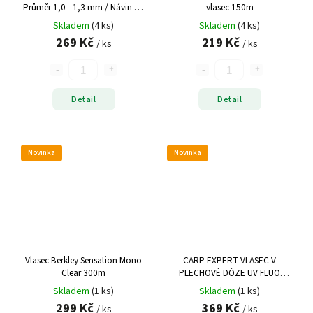
Průměr 1,0 - 1,3 mm / Návin 50
vlasec 150m
m
Skladem
(4 ks)
Skladem
(4 ks)
269 Kč
219 Kč
/ ks
/ ks
Detail
Detail
Novinka
Novinka
Vlasec Berkley Sensation Mono
CARP EXPERT VLASEC V
Clear 300m
PLECHOVÉ DÓZE UV FLUO
ORANŽ 1000 M
Skladem
(1 ks)
Skladem
(1 ks)
299 Kč
369 Kč
/ ks
/ ks