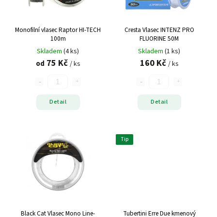
SHIMANO
4
TUBERTINI
2
Monofilní vlasec Raptor HI-TECH
Cresta Vlasec INTENZ PRO
WFT
1
100m
FLUORINE 50M
Skladem
(4 ks)
Skladem
(1 ks)
75 Kč
160 Kč
od
/ ks
/ ks
Detail
Detail
Tip
Black Cat Vlasec Mono Line-
Tubertini Erre Due kmenový