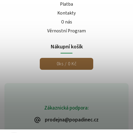
Platba
Kontakty
O nás
Věrnostní Program
Nákupní košík
0
ks /
0 Kč
Zákaznická podpora:
prodejna@popadinec.cz