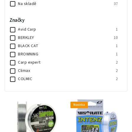
Na skladě
37
Značky
Avid Carp
1
BERKLEY
10
BLACK CAT
1
BROWNING
1
Carp expert
2
Climax
2
COLMIC
2
Cresta
1
Daiwa
1
Jaxon
3
Novinka
JRC
2
Lineaeffe
1
Quantum
1