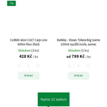
Tip
CLIMAX silon CULT Carp Line
Berkley - Vlasec Trilene Big Game
600m Fluo-žlutá
100mt využítí moře, sumec
Skladem
(2 ks)
Skladem
(1 ks)
428 Kč
799 Kč
od
/ ks
/ ks
Detail
Detail
Načíst 12 dalších