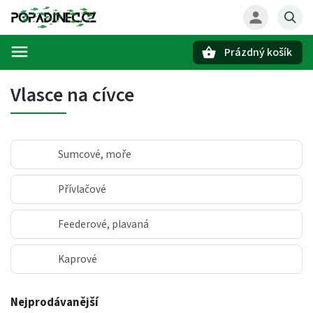
Prázdný košík
Hledat
Vlasce na cívce
Sumcové, moře
Přívlačové
Feederové, plavaná
Kaprové
Nejprodávanější