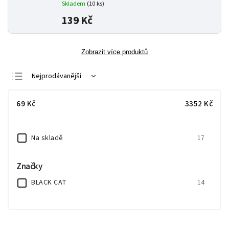
Skladem
(10 ks)
139 Kč
Zobrazit více produktů
Nejprodávanější
Nejlevnější
69
Kč
3352
Kč
Nejdražší
Abecedně
Na skladě
17
Značky
BLACK CAT
14