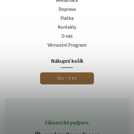
Reklamace
Doprava
Platba
Kontakty
O nás
Věrnostní Program
Nákupní košík
0
ks /
0 Kč
Zákaznická podpora: