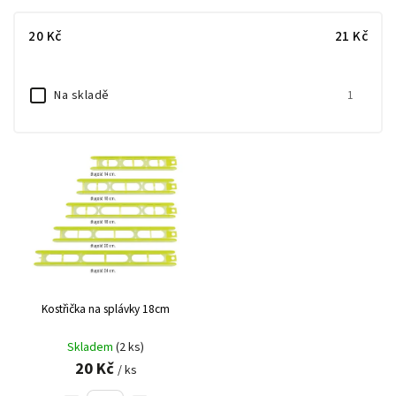
Nejlevnější
20
Kč
21
Kč
Nejdražší
Abecedně
Na skladě
1
Kostřička na splávky 18cm
Skladem
(2 ks)
20 Kč
/ ks