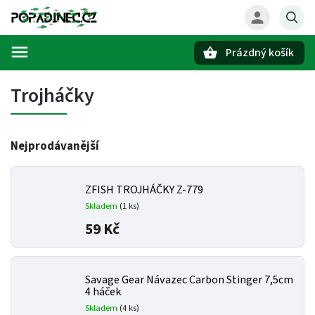
Prázdný košík
Hledat
Trojháčky
Nejprodávanější
ZFISH TROJHÁČKY Z-779
Skladem
(1 ks)
59 Kč
Savage Gear Návazec Carbon Stinger 7,5cm
4 háček
Skladem
(4 ks)