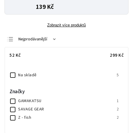
139 Kč
Zobrazit více produktů
Nejprodávanější
Nejlevnější
52
Kč
299
Kč
Nejdražší
Abecedně
Na skladě
5
Značky
GAMAKATSU
1
SAVAGE GEAR
2
Z - fish
2