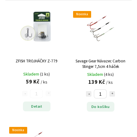
Novinka
ZFISH TROJHÁČKY Z-779
Savage Gear Návazec Carbon
Stinger 7,5cm 4 háček
Skladem
(1 ks)
Skladem
(4 ks)
59 Kč
139 Kč
/ ks
/ ks
Detail
Do košíku
Novinka