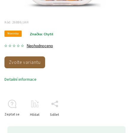
Kód:
26886/JAH
Novinka
Značka:
Chytil
Neohodnoceno
Zvolte variantu
Detailní informace
Zeptat se
Hlídat
Sdílet