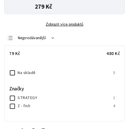
279 Kč
Zobrazit více produktů
Nejprodávanější
Nejlevnější
79
Kč
480
Kč
Nejdražší
Abecedně
Na skladě
5
Značky
STRATEGY
1
Z - fish
4