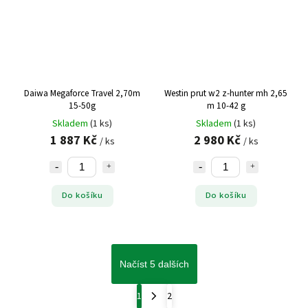
Daiwa Megaforce Travel 2,70m
Westin prut w2 z-hunter mh 2,65
15-50g
m 10-42 g
Skladem
(1 ks)
Skladem
(1 ks)
1 887 Kč
2 980 Kč
/ ks
/ ks
Do košíku
Do košíku
Načíst 5 dalších
1
2