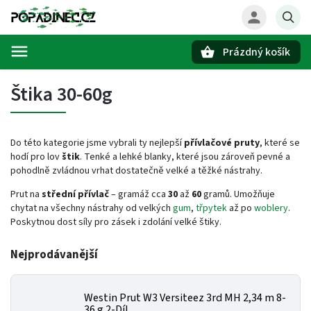
Prázdný košík
Hledat
Štika 30-60g
Do této kategorie jsme vybrali ty nejlepší
přívlačové pruty
, které se
hodí pro lov
štik
. Tenké a lehké blanky, které jsou zároveň pevné a
pohodlně zvládnou vrhat dostatečně velké a těžké nástrahy.
Prut na
střední přívlač
– gramáž cca
30
až
60
gramů. Umožňuje
chytat na všechny nástrahy od velkých
gum
,
třpytek
až po
woblery
.
Poskytnou dost síly pro zásek i zdolání velké štiky.
Nejprodávanější
Westin Prut W3 Versiteez 3rd MH 2,34 m 8-
36 g 2-Díl