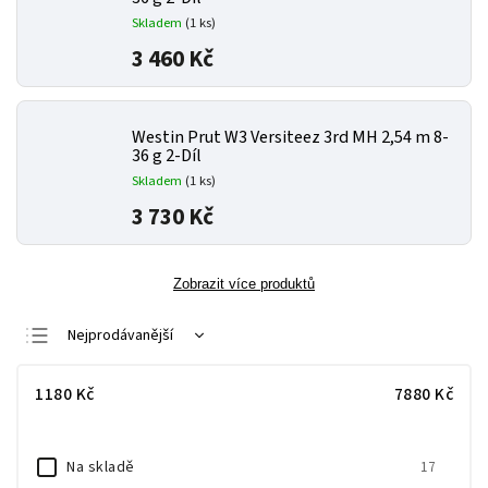
Skladem
(1 ks)
3 460 Kč
Westin Prut W3 Versiteez 3rd MH 2,54 m 8-
36 g 2-Díl
Skladem
(1 ks)
3 730 Kč
Zobrazit více produktů
Nejprodávanější
Nejlevnější
1180
Kč
7880
Kč
Nejdražší
Abecedně
Na skladě
17