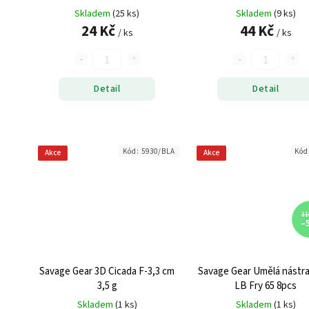
Skladem
(25 ks)
Skladem
(9 ks)
24 Kč
44 Kč
/ ks
/ ks
Detail
Detail
Kód:
5930/BLA
Kód
Akce
Akce
11
–
Savage Gear 3D Cicada F-3,3 cm
Savage Gear Umělá nástr
3,5 g
LB Fry 65 8pcs
Skladem
(1 ks)
Skladem
(1 ks)