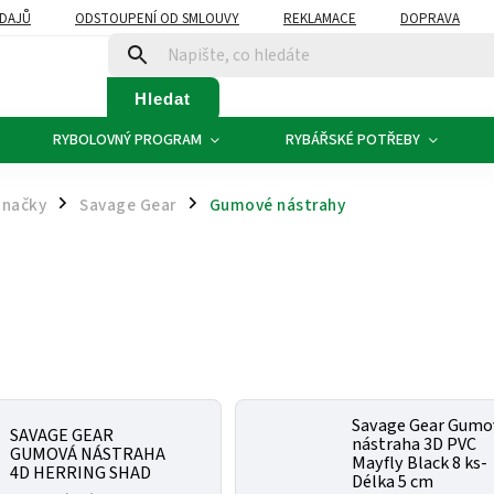
DAJŮ
ODSTOUPENÍ OD SMLOUVY
REKLAMACE
DOPRAVA
Hledat
RYBOLOVNÝ PROGRAM
RYBÁŘSKÉ POTŘEBY
Značky
Savage Gear
Gumové nástrahy
/
/
Savage Gear Gumo
SAVAGE GEAR
nástraha 3D PVC
GUMOVÁ NÁSTRAHA
Mayfly Black 8 ks-
4D HERRING SHAD
Délka 5 cm