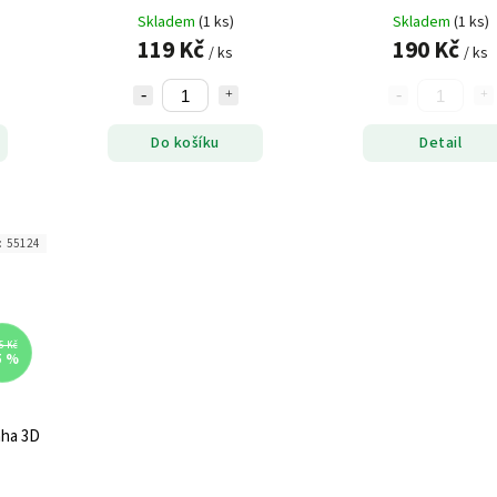
5 cm
Skladem
(1 ks)
Skladem
(1 ks)
119 Kč
190 Kč
/ ks
/ ks
Do košíku
Detail
:
55124
5 Kč
5 %
aha 3D