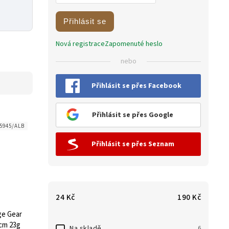
Přihlásit se
Nová registrace
Zapomenuté heslo
nebo
Přihlásit se přes Facebook
Přihlásit se přes Google
5945/ALB
Přihlásit se přes Seznam
24
Kč
190
Kč
ge Gear
cm 23g
Na skladě
6