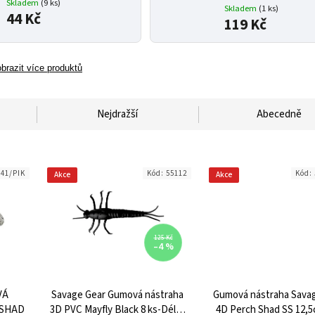
Skladem
(9 ks)
Skladem
(1 ks)
44 Kč
119 Kč
brazit více produktů
Nejdražší
Abecedně
041/PIK
Kód:
55112
Kód:
Akce
Akce
125 Kč
–4 %
VÁ
Savage Gear Gumová nástraha
Gumová nástraha Sava
 SHAD
3D PVC Mayfly Black 8 ks-Délka
4D Perch Shad SS 12,5