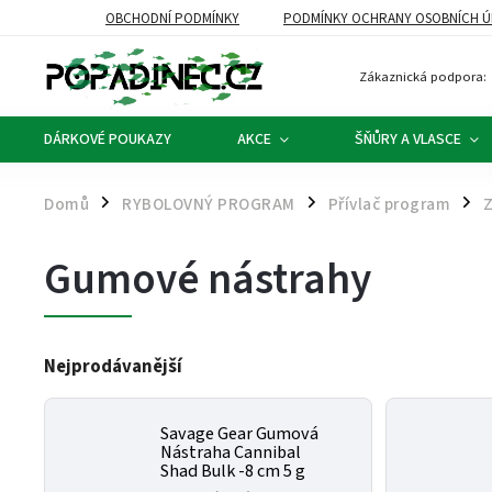
OBCHODNÍ PODMÍNKY
PODMÍNKY OCHRANY OSOBNÍCH Ú
Zákaznická podpora:
DÁRKOVÉ POUKAZY
AKCE
ŠŇŮRY A VLASCE
Domů
RYBOLOVNÝ PROGRAM
Přívlač program
/
/
/
Gumové nástrahy
Nejprodávanější
Savage Gear Gumová
Nástraha Cannibal
Shad Bulk -8 cm 5 g