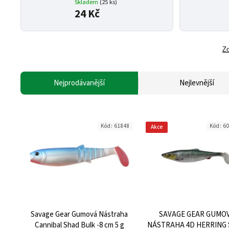
Skladem
(25 ks)
24 Kč
Zo
Nejprodávanější
Nejlevnější
Kód:
61848
Kód:
6
Akce
Savage Gear Gumová Nástraha
SAVAGE GEAR GUMO
Cannibal Shad Bulk -8 cm 5 g
NÁSTRAHA 4D HERRING