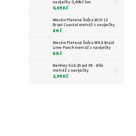
navíječky 0,69kč bm
0,69 Kč
Westin Pletená Šnůra W10 13
Braid Coastal metráž z navíječky
8 Kč
Westin Pletená Šnůra W6 8 Braid
Lime Punch metráž z navíječky
6 Kč
Berkley Sick Braid X8 - Bílá
metráž z navíječky
2,99 Kč