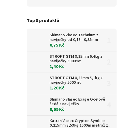
Top 8 produktů
Shimano vlasec Technium z
navíječky od 0,18 - 0,35mm
0,75 Kč
STROFT GTM 0,25mm 6.4kg z
navíječky 5000mt
1,40 Kč
STROFT GTM 0,22mm 5,1kg z
navíječky 5000mt
1,20 Kč
Shimano vlasec Exage Ocelově
šedá z navíječky
0,69 Kč
Katran Vlasec Crypton Symbios
0,215mm 3,53kg 1500m metráž z