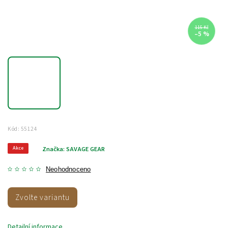
115 Kč
–5 %
Kód:
55124
Akce
Značka:
SAVAGE GEAR
Neohodnoceno
Zvolte variantu
Detailní informace