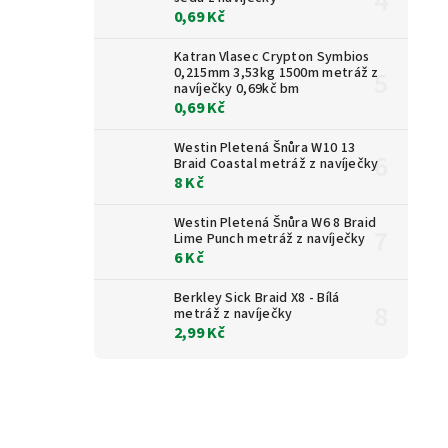
0,69 Kč
Katran Vlasec Crypton Symbios
0,215mm 3,53kg 1500m metráž z
navíječky 0,69kč bm
0,69 Kč
Westin Pletená Šnůra W10 13
Braid Coastal metráž z navíječky
8 Kč
Westin Pletená Šnůra W6 8 Braid
Lime Punch metráž z navíječky
6 Kč
Berkley Sick Braid X8 - Bílá
metráž z navíječky
2,99 Kč