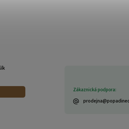
šík
Zákaznická podpora:
prodejna@popadinec