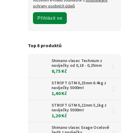
Vložením e-mailu souhlasíte s
podmínkami
ochrany osobních údajů
Přihlásit se
Top 8 produktů
Shimano vlasec Technium z
navíječky od 0,18 - 0,35mm
0,75 Kč
STROFT GTM 0,25mm 6.4kg z
navíječky 5000mt
1,40 Kč
STROFT GTM 0,22mm 5,1kg z
navíječky 5000mt
1,20 Kč
Shimano vlasec Exage Ocelově
šedá z navíječky