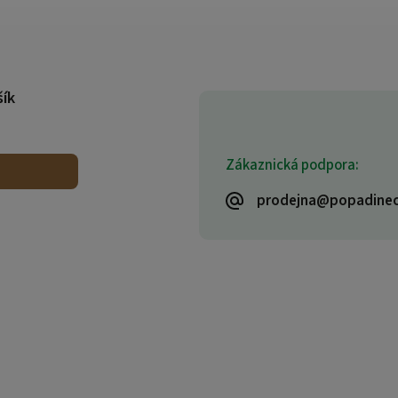
šík
Zákaznická podpora:
prodejna@popadinec