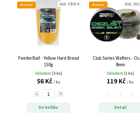
Kód:
FB34-9
Kód:
291
Novinka
Novinka
FeederBait - Yellow Hard Bread
Club Series Wafters - O
150g
8mm
Skladem
(3 ks)
Skladem
(1 ks)
56 Kč
119 Kč
/ ks
/ ks
Do košíku
Detail