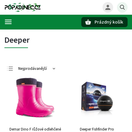
Prázdný košík
Hledat
Deeper
Nejprodávanější
Nejlevnější
Nejdražší
Abecedně
Demar Dino F růžové odlehčené
Deeper Fishfinder Pro