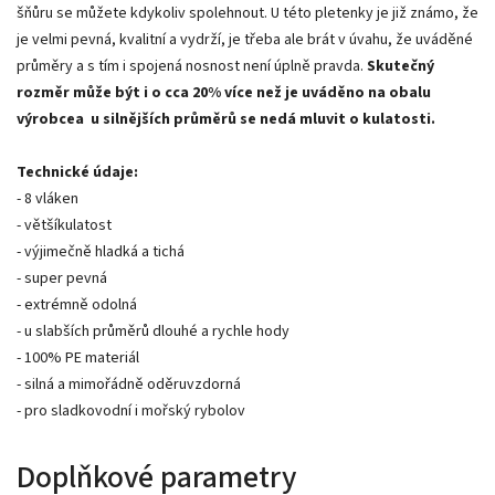
šňůru se můžete kdykoliv spolehnout. U této pletenky je již známo, že
je velmi pevná, kvalitní a vydrží, je třeba ale brát v úvahu, že uváděné
průměry a s tím i spojená nosnost není úplně pravda.
Skutečný
rozměr může být i o cca 20% více než je uváděno na obalu
výrobcea u silnějších průměrů se nedá mluvit o kulatosti.
Technické údaje:
- 8 vláken
- většíkulatost
- výjimečně hladká a tichá
- super pevná
- extrémně odolná
- u slabších průměrů dlouhé a rychle hody
- 100% PE materiál
- silná a mimořádně oděruvzdorná
- pro sladkovodní i mořský rybolov
Doplňkové parametry