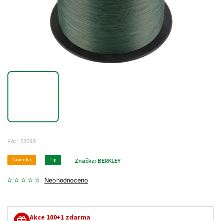
Kód:
23088
Novinka
Tip
Značka:
BERKLEY
Neohodnoceno
Akce 100+1 zdarma