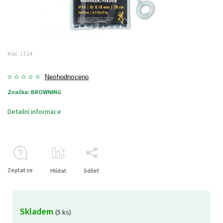
Kód:
1514
Neohodnoceno
Značka:
BROWNING
Detailní informace
Zeptat se
Hlídat
Sdílet
Skladem
(5 ks)