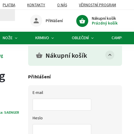
PLATBA
KONTAKTY
O NÁS
VĚRNOSTNÍ PROGRAM
Nákupní košík
Přihlášení
Prázdný košík
NOŽE
KRMIVO
OBLEČENÍ
CAMPING
Nákupní košík
0g
g
Přihlášení
E-mail
ka:
SAENGER
Heslo