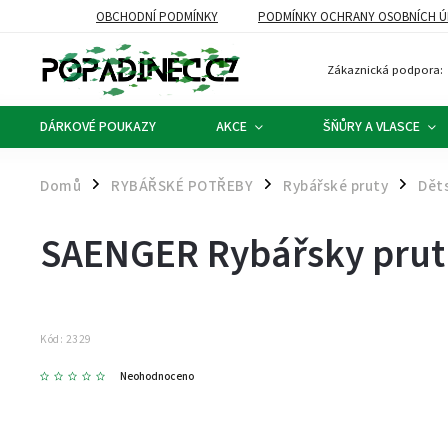
OBCHODNÍ PODMÍNKY
PODMÍNKY OCHRANY OSOBNÍCH Ú
Zákaznická podpora:
DÁRKOVÉ POUKAZY
AKCE
ŠŇŮRY A VLASCE
Domů
RYBÁŘSKÉ POTŘEBY
Rybářské pruty
Děts
/
/
/
SAENGER Rybářsky prut 
Kód:
2329
Neohodnoceno