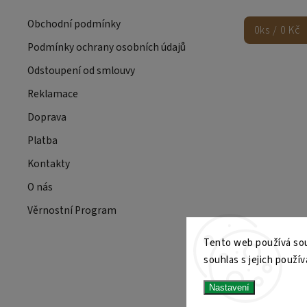
Obchodní podmínky
0
ks /
0 Kč
Podmínky ochrany osobních údajů
Odstoupení od smlouvy
Reklamace
Doprava
Platba
Kontakty
O nás
Věrnostní Program
Tento web používá sou
souhlas s jejich použí
Nastavení