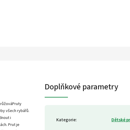
Doplňkové parametry
 růžováPruty
eby všech rybářů.
dnout i
Kategorie
:
Dětské p
ách. Prut je