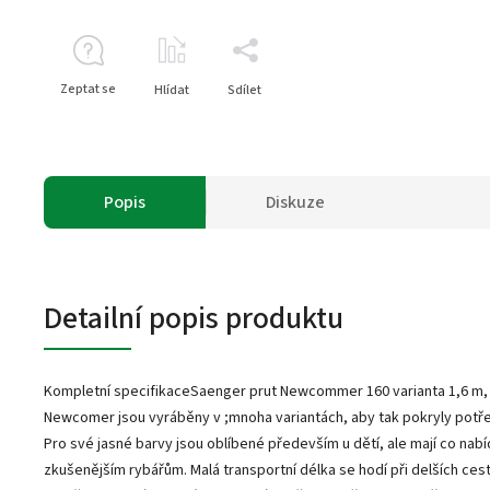
Zeptat se
Hlídat
Sdílet
Popis
Diskuze
Detailní popis produktu
Kompletní specifikaceSaenger prut Newcommer 160 varianta 1,6 m,
Newcomer jsou vyráběny v ;mnoha variantách, aby tak pokryly potř
Pro své jasné barvy jsou oblíbené především u dětí, ale mají co nabí
zkušenějším rybářům. Malá transportní délka se hodí při delších cest