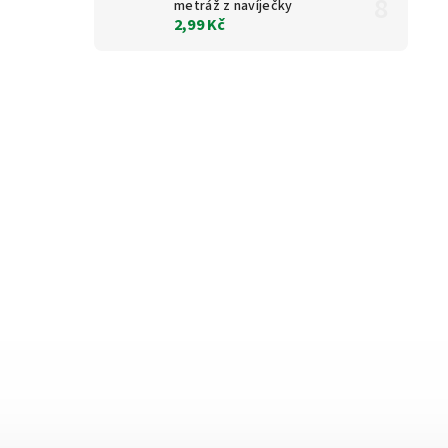
metráž z navíječky
2,99 Kč