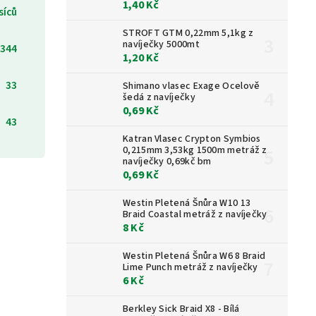
1,40 Kč
síců
STROFT GTM 0,22mm 5,1kg z
navíječky 5000mt
344
1,20 Kč
33
Shimano vlasec Exage Ocelově
šedá z navíječky
0,69 Kč
43
Katran Vlasec Crypton Symbios
0,215mm 3,53kg 1500m metráž z
navíječky 0,69kč bm
0,69 Kč
Westin Pletená Šnůra W10 13
Braid Coastal metráž z navíječky
8 Kč
Westin Pletená Šnůra W6 8 Braid
Lime Punch metráž z navíječky
6 Kč
Berkley Sick Braid X8 - Bílá