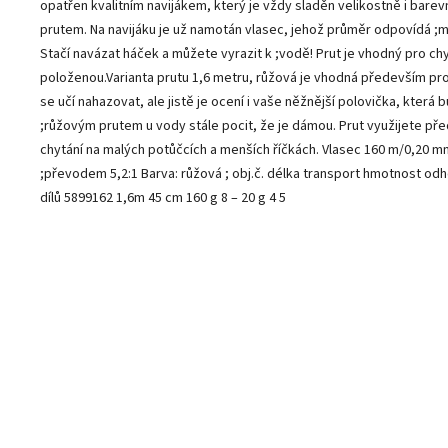
opatřen kvalitním navijákem, který je vždy sladěn velikostně i bare
prutem. Na navijáku je už namotán vlasec, jehož průměr odpovídá ;
Stačí navázat háček a můžete vyrazit k ;vodě! Prut je vhodný pro chy
položenou.Varianta prutu 1,6 metru, růžová je vhodná především pro
se učí nahazovat, ale jistě je ocení i vaše něžnější polovička, která 
;růžovým prutem u vody stále pocit, že je dámou. Prut využijete př
chytání na malých potůčcích a menších říčkách. Vlasec 160 m/0,20 mm
;převodem 5,2:1 Barva: růžová ; obj.č. délka transport hmotnost od
dílů 5899162 1,6m 45 cm 160 g 8 – 20 g 4 5