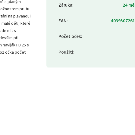
vně s ;daným
Záruka
:
24 mě
možnostem prutu.
tání na plavanou i
EAN
:
4039507261
 malé děti, které
bude mít s
Počet oček
:
edevším při
 Naviják FD 25 s
Použití
:
hoz očka počet