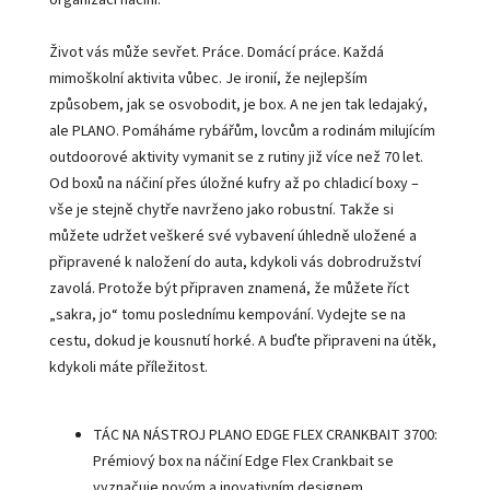
Život vás může sevřet. Práce. Domácí práce. Každá
mimoškolní aktivita vůbec. Je ironií, že nejlepším
způsobem, jak se osvobodit, je box. A ne jen tak ledajaký,
ale PLANO. Pomáháme rybářům, lovcům a rodinám milujícím
outdoorové aktivity vymanit se z rutiny již více než 70 let.
Od boxů na náčiní přes úložné kufry až po chladicí boxy –
vše je stejně chytře navrženo jako robustní. Takže si
můžete udržet veškeré své vybavení úhledně uložené a
připravené k naložení do auta, kdykoli vás dobrodružství
zavolá. Protože být připraven znamená, že můžete říct
„sakra, jo“ tomu poslednímu kempování. Vydejte se na
cestu, dokud je kousnutí horké. A buďte připraveni na útěk,
kdykoli máte příležitost.
TÁC NA NÁSTROJ PLANO EDGE FLEX CRANKBAIT 3700:
Prémiový box na náčiní Edge Flex Crankbait se
vyznačuje novým a inovativním designem