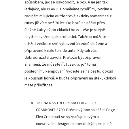
způsobem, jak se osvobodit, je box. A ne jen tak
ledajaký, ale PLANO. Pomáháme rybářům, lovcům a
rodinám milujícím outdoorové aktivity vymanit se z
rutiny již více než 70 let. Od boxů na náčiní přes
úložné kufry až po chladicí boxy – vše je stejně
chytře navrženo jako robustní. Takže si můžete
udržet veškeré své vybavení úhledně uložené a
připravené k naložení do auta, kdykoli vás
dobrodružství zavolá. Protože být připraven
znamená, že můžete říct „sakra, jo“ tomu
poslednímu kempování. Vydejte se na cestu, dokud
je kousnutí horké. A buďte připraveni na útěk, kdykoli
máte příležitost.
TÁC NA NÁSTROJ PLANO EDGE FLEX
CRANKBAIT 3700: Prémiový box na náčiní Edge
Flex Crankbait se vyznačuje novým a
inovativním designem specifickým pro malé