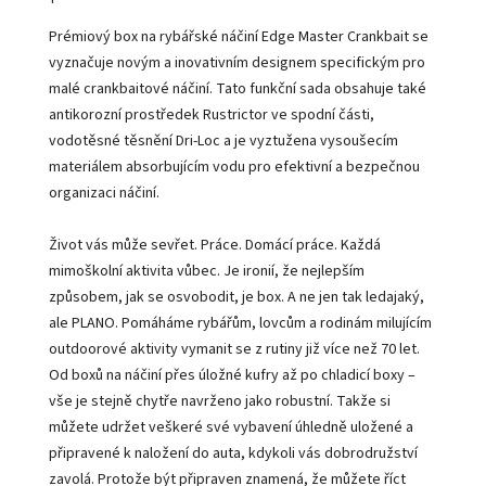
Prémiový box na rybářské náčiní Edge Master Crankbait se
vyznačuje novým a inovativním designem specifickým pro
malé crankbaitové náčiní. Tato funkční sada obsahuje také
antikorozní prostředek Rustrictor ve spodní části,
vodotěsné těsnění Dri-Loc a je vyztužena vysoušecím
materiálem absorbujícím vodu pro efektivní a bezpečnou
organizaci náčiní.
Život vás může sevřet. Práce. Domácí práce. Každá
mimoškolní aktivita vůbec. Je ironií, že nejlepším
způsobem, jak se osvobodit, je box. A ne jen tak ledajaký,
ale PLANO. Pomáháme rybářům, lovcům a rodinám milujícím
outdoorové aktivity vymanit se z rutiny již více než 70 let.
Od boxů na náčiní přes úložné kufry až po chladicí boxy –
vše je stejně chytře navrženo jako robustní. Takže si
můžete udržet veškeré své vybavení úhledně uložené a
připravené k naložení do auta, kdykoli vás dobrodružství
zavolá. Protože být připraven znamená, že můžete říct