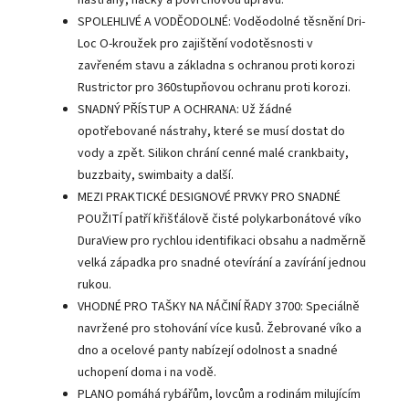
SPOLEHLIVÉ A VODĚODOLNÉ: Voděodolné těsnění Dri-
Loc O-kroužek pro zajištění vodotěsnosti v
zavřeném stavu a základna s ochranou proti korozi
Rustrictor pro 360stupňovou ochranu proti korozi.
SNADNÝ PŘÍSTUP A OCHRANA: Už žádné
opotřebované nástrahy, které se musí dostat do
vody a zpět. Silikon chrání cenné malé crankbaity,
buzzbaity, swimbaity a další.
MEZI PRAKTICKÉ DESIGNOVÉ PRVKY PRO SNADNÉ
POUŽITÍ patří křišťálově čisté polykarbonátové víko
DuraView pro rychlou identifikaci obsahu a nadměrně
velká západka pro snadné otevírání a zavírání jednou
rukou.
VHODNÉ PRO TAŠKY NA NÁČINÍ ŘADY 3700: Speciálně
navržené pro stohování více kusů. Žebrované víko a
dno a ocelové panty nabízejí odolnost a snadné
uchopení doma i na vodě.
PLANO pomáhá rybářům, lovcům a rodinám milujícím