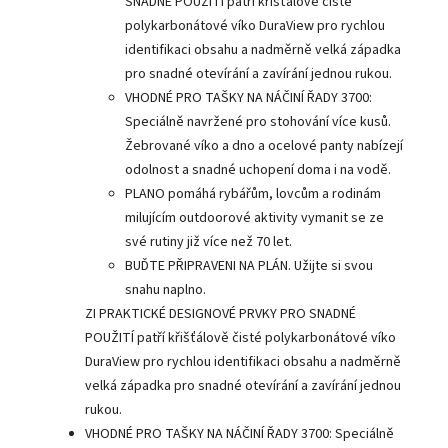
SNADNÉ POUŽITÍ patří křišťálově čisté
polykarbonátové víko DuraView pro rychlou
identifikaci obsahu a nadměrně velká západka
pro snadné otevírání a zavírání jednou rukou.
VHODNÉ PRO TAŠKY NA NÁČINÍ ŘADY 3700:
Speciálně navržené pro stohování více kusů.
Žebrované víko a dno a ocelové panty nabízejí
odolnost a snadné uchopení doma i na vodě.
PLANO pomáhá rybářům, lovcům a rodinám
milujícím outdoorové aktivity vymanit se ze
své rutiny již více než 70 let.
BUĎTE PŘIPRAVENI NA PLÁN. Užijte si svou
snahu naplno.
ZI PRAKTICKÉ DESIGNOVÉ PRVKY PRO SNADNÉ
POUŽITÍ patří křišťálově čisté polykarbonátové víko
DuraView pro rychlou identifikaci obsahu a nadměrně
velká západka pro snadné otevírání a zavírání jednou
rukou.
VHODNÉ PRO TAŠKY NA NÁČINÍ ŘADY 3700: Speciálně