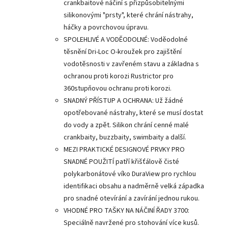
crankbaitové náčiní s přizpůsobitelnými
silikonovými "prsty", které chrání nástrahy,
háčky a povrchovou úpravu.
SPOLEHLIVÉ A VODĚODOLNÉ: Voděodolné
těsnění Dri-Loc O-kroužek pro zajištění
vodotěsnosti v zavřeném stavu a základna s
ochranou proti korozi Rustrictor pro
360stupňovou ochranu proti korozi.
SNADNÝ PŘÍSTUP A OCHRANA: Už žádné
opotřebované nástrahy, které se musí dostat
do vody a zpět. Silikon chrání cenné malé
crankbaity, buzzbaity, swimbaity a další.
MEZI PRAKTICKÉ DESIGNOVÉ PRVKY PRO
SNADNÉ POUŽITÍ patří křišťálově čisté
polykarbonátové víko DuraView pro rychlou
identifikaci obsahu a nadměrně velká západka
pro snadné otevírání a zavírání jednou rukou.
VHODNÉ PRO TAŠKY NA NÁČINÍ ŘADY 3700:
Speciálně navržené pro stohování více kusů.