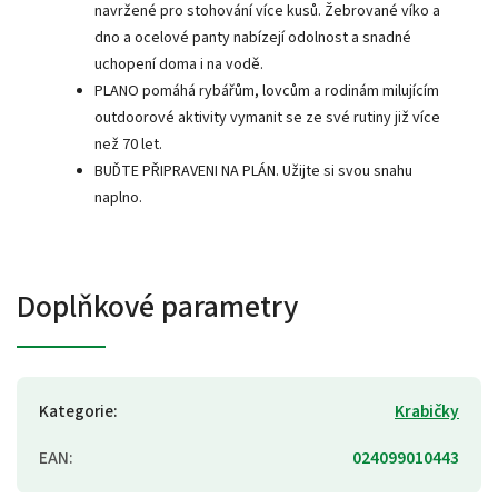
navržené pro stohování více kusů. Žebrované víko a
dno a ocelové panty nabízejí odolnost a snadné
uchopení doma i na vodě.
PLANO pomáhá rybářům, lovcům a rodinám milujícím
outdoorové aktivity vymanit se ze své rutiny již více
než 70 let.
BUĎTE PŘIPRAVENI NA PLÁN. Užijte si svou snahu
naplno.
Doplňkové parametry
Kategorie
:
Krabičky
EAN
:
024099010443