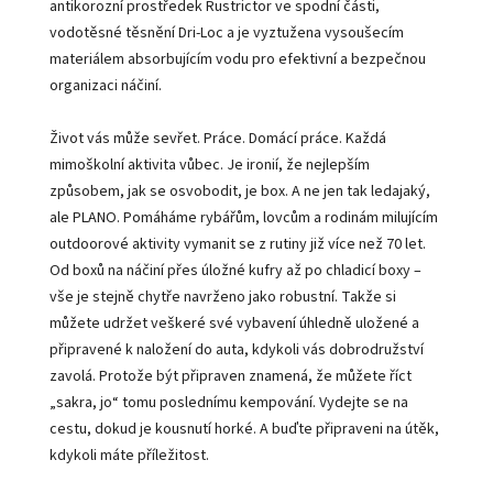
antikorozní prostředek Rustrictor ve spodní části,
vodotěsné těsnění Dri-Loc a je vyztužena vysoušecím
materiálem absorbujícím vodu pro efektivní a bezpečnou
organizaci náčiní.
Život vás může sevřet. Práce. Domácí práce. Každá
mimoškolní aktivita vůbec. Je ironií, že nejlepším
způsobem, jak se osvobodit, je box. A ne jen tak ledajaký,
ale PLANO. Pomáháme rybářům, lovcům a rodinám milujícím
outdoorové aktivity vymanit se z rutiny již více než 70 let.
Od boxů na náčiní přes úložné kufry až po chladicí boxy –
vše je stejně chytře navrženo jako robustní. Takže si
můžete udržet veškeré své vybavení úhledně uložené a
připravené k naložení do auta, kdykoli vás dobrodružství
zavolá. Protože být připraven znamená, že můžete říct
„sakra, jo“ tomu poslednímu kempování. Vydejte se na
cestu, dokud je kousnutí horké. A buďte připraveni na útěk,
kdykoli máte příležitost.