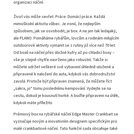
organizaci náčiní.
Život vás může sevřet. Práce. Domácí práce. Každá
mimoškolní aktivita vůbec. Je ironií, že nejlepším
způsobem, jak se osvobodit, je box. A ne jen tak ledajaký,
ale PLANO. Pomáháme rybářům, lovcům a rodinám milujícím
outdoorové aktivity vymanit se z rutiny již více než 70 let.
Od boxů na náčiní přes úložné kufry až po chladicí boxy –
vše je stejně chytře navrženo jako robustní. Takže si
můžete udržet veškeré své vybavení úhledně uložené a
připravené k naložení do auta, kdykoli vás dobrodružství
zavolá. Protože být připraven znamená, že můžete říct
„sakra, jo“ tomu poslednímu kempování. Vydejte se na
cestu, dokud je kousnutí horké. A buďte připraveni na útěk,
kdykoli máte příležito
Prémiový box na rybářské náčiní Edge Master Crankbait se
vyznačuje novým a inovativním designem specifickým pro
malé crankbaitové náčiní. Tato funkční sada obsahuje také