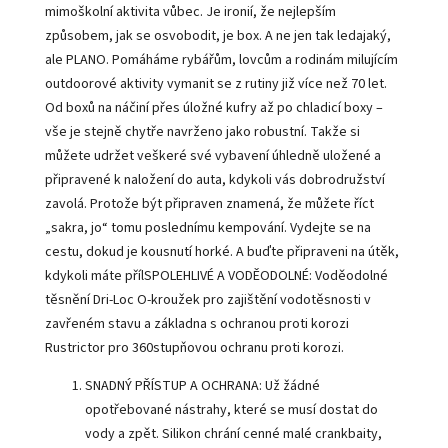
mimoškolní aktivita vůbec. Je ironií, že nejlepším
způsobem, jak se osvobodit, je box. A ne jen tak ledajaký,
ale PLANO. Pomáháme rybářům, lovcům a rodinám milujícím
outdoorové aktivity vymanit se z rutiny již více než 70 let.
Od boxů na náčiní přes úložné kufry až po chladicí boxy –
vše je stejně chytře navrženo jako robustní. Takže si
můžete udržet veškeré své vybavení úhledně uložené a
připravené k naložení do auta, kdykoli vás dobrodružství
zavolá. Protože být připraven znamená, že můžete říct
„sakra, jo“ tomu poslednímu kempování. Vydejte se na
cestu, dokud je kousnutí horké. A buďte připraveni na útěk,
kdykoli máte příl
SPOLEHLIVÉ A VODĚODOLNÉ: Voděodolné
těsnění Dri-Loc O-kroužek pro zajištění vodotěsnosti v
zavřeném stavu a základna s ochranou proti korozi
Rustrictor pro 360stupňovou ochranu proti korozi.
SNADNÝ PŘÍSTUP A OCHRANA: Už žádné
opotřebované nástrahy, které se musí dostat do
vody a zpět. Silikon chrání cenné malé crankbaity,