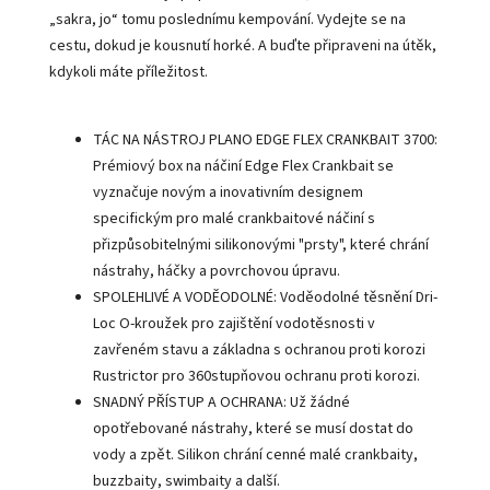
„sakra, jo“ tomu poslednímu kempování. Vydejte se na
cestu, dokud je kousnutí horké. A buďte připraveni na útěk,
kdykoli máte příležitost.
TÁC NA NÁSTROJ PLANO EDGE FLEX CRANKBAIT 3700:
Prémiový box na náčiní Edge Flex Crankbait se
vyznačuje novým a inovativním designem
specifickým pro malé crankbaitové náčiní s
přizpůsobitelnými silikonovými "prsty", které chrání
nástrahy, háčky a povrchovou úpravu.
SPOLEHLIVÉ A VODĚODOLNÉ: Voděodolné těsnění Dri-
Loc O-kroužek pro zajištění vodotěsnosti v
zavřeném stavu a základna s ochranou proti korozi
Rustrictor pro 360stupňovou ochranu proti korozi.
SNADNÝ PŘÍSTUP A OCHRANA: Už žádné
opotřebované nástrahy, které se musí dostat do
vody a zpět. Silikon chrání cenné malé crankbaity,
buzzbaity, swimbaity a další.