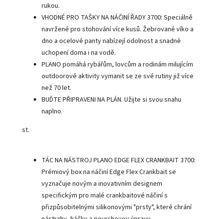
rukou.
VHODNÉ PRO TAŠKY NA NÁČINÍ ŘADY 3700: Speciálně
navržené pro stohování více kusů. Žebrované víko a
dno a ocelové panty nabízejí odolnost a snadné
uchopení doma i na vodě.
PLANO pomáhá rybářům, lovcům a rodinám milujícím
outdoorové aktivity vymanit se ze své rutiny již více
než 70 let.
BUĎTE PŘIPRAVENI NA PLÁN. Užijte si svou snahu
naplno.
st.
TÁC NA NÁSTROJ PLANO EDGE FLEX CRANKBAIT 3700:
Prémiový box na náčiní Edge Flex Crankbait se
vyznačuje novým a inovativním designem
specifickým pro malé crankbaitové náčiní s
přizpůsobitelnými silikonovými "prsty", které chrání
nástrahy, háčky a povrchovou úpravu.