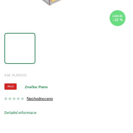
1 050 Kč
–23 %
Kód:
PLASE501
Akce
Značka:
Plano
Neohodnoceno
Detailní informace