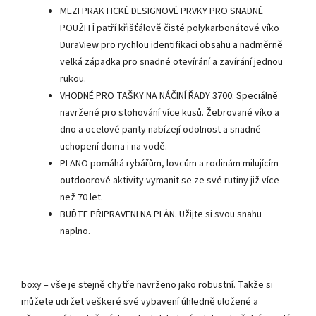
MEZI PRAKTICKÉ DESIGNOVÉ PRVKY PRO SNADNÉ
POUŽITÍ patří křišťálově čisté polykarbonátové víko
DuraView pro rychlou identifikaci obsahu a nadměrně
velká západka pro snadné otevírání a zavírání jednou
rukou.
VHODNÉ PRO TAŠKY NA NÁČINÍ ŘADY 3700: Speciálně
navržené pro stohování více kusů. Žebrované víko a
dno a ocelové panty nabízejí odolnost a snadné
uchopení doma i na vodě.
PLANO pomáhá rybářům, lovcům a rodinám milujícím
outdoorové aktivity vymanit se ze své rutiny již více
než 70 let.
BUĎTE PŘIPRAVENI NA PLÁN. Užijte si svou snahu
naplno.
boxy – vše je stejně chytře navrženo jako robustní. Takže si
můžete udržet veškeré své vybavení úhledně uložené a