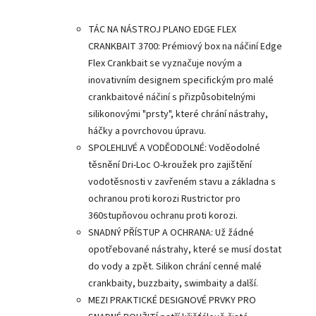
TÁC NA NÁSTROJ PLANO EDGE FLEX
CRANKBAIT 3700: Prémiový box na náčiní Edge
Flex Crankbait se vyznačuje novým a
inovativním designem specifickým pro malé
crankbaitové náčiní s přizpůsobitelnými
silikonovými "prsty", které chrání nástrahy,
háčky a povrchovou úpravu.
SPOLEHLIVÉ A VODĚODOLNÉ: Voděodolné
těsnění Dri-Loc O-kroužek pro zajištění
vodotěsnosti v zavřeném stavu a základna s
ochranou proti korozi Rustrictor pro
360stupňovou ochranu proti korozi.
SNADNÝ PŘÍSTUP A OCHRANA: Už žádné
opotřebované nástrahy, které se musí dostat
do vody a zpět. Silikon chrání cenné malé
crankbaity, buzzbaity, swimbaity a další.
MEZI PRAKTICKÉ DESIGNOVÉ PRVKY PRO