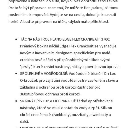
připravené k naložení do auta, kdykoli vás dobrodružství zavolá.
Protože být připraven znamená, že můžete říct „sakra, jo“ tomu
poslednímu kempování. Vydejte se na cestu, dokud je kousnutí
horké. A buďte připraveni na útěk, kdykoli máte příležitost.
TÁC NA NÁSTROJ PLANO EDGE FLEX CRANKBAIT 3700:
Prémiový box na náčiní Edge Flex Crankbait se vyznačuje
novým a inovativním designem specifickým pro malé
crankbaitové náčiní s přizpůsobitelnými silikonovými
"prsty", které chrání nástrahy, háčky a povrchovou úpravu.
SPOLEHLIVÉ A VODĚODOLNÉ: Voděodolné těsnění Dri-Loc
O-kroužek pro zajištění vodotěsnosti v zavřeném stavu a
základna s ochranou proti korozi Rustrictor pro
360stupňovou ochranu proti korozi.
SNADNÝ PŘÍSTUP A OCHRANA: Už žádné opotřebované
nástrahy, které se musí dostat do vody a zpět. Silikon
chrání cenné malé crankbaity, buzzbaity, swimbaity a
další.