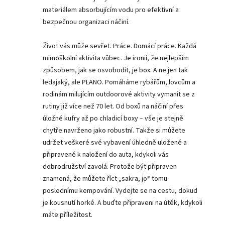
materiálem absorbujícím vodu pro efektivní a
bezpečnou organizaci náčiní.
Život vás může sevřet. Práce. Domácí práce. Každá
mimoškolní aktivita vůbec. Je ironií, že nejlepším
způsobem, jak se osvobodit, je box. A ne jen tak
ledajaký, ale PLANO. Pomáháme rybářům, lovcům a
rodinám milujícím outdoorové aktivity vymanit se z
rutiny již více než 70 let. Od boxů na náčiní přes
úložné kufry až po chladicí boxy – vše je stejně
chytře navrženo jako robustní. Takže si můžete
udržet veškeré své vybavení úhledně uložené a
připravené k naložení do auta, kdykoli vás
dobrodružství zavolá. Protože být připraven
znamená, že můžete říct „sakra, jo“ tomu
poslednímu kempování. Vydejte se na cestu, dokud
je kousnutí horké. A buďte připraveni na útěk, kdykoli
máte příležitost.