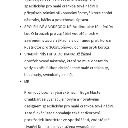
specifickým pro malé crankbaitové náčiní s
přizpůsobitelnými silikonovými "prsty", které chrání
nástrahy, háčky a povrchovou úpravu.
SPOLEHLIVÉ A VODĚODOLNÉ: Voděodolné těsnění Dri-
Loc O-kroužek pro zajištění vodotěsnosti v
zavřeném stavu a základna s ochranou proti korozi
Rustrictor pro 360stupňovou ochranu proti korozi.
SNADNÝ PŘÍSTUP A OCHRANA: Už žádné
opotřebované nástrahy, které se musí dostat do
vody a zpět. Silikon chrání cenné malé crankbaity,
buzzbaity, swimbaity a další.
ME
Prémiový box na rybářské náčiní Edge Master
Crankbait se vyznačuje novým a inovativním
designem specifickým pro malé crankbaitové náčiní.
Tato funkční sada obsahuje také antikorozní
prostředek Rustrictor ve spodní části, vodotěsné
těsnění Dri-Loc a je vyztužena vysoušecím