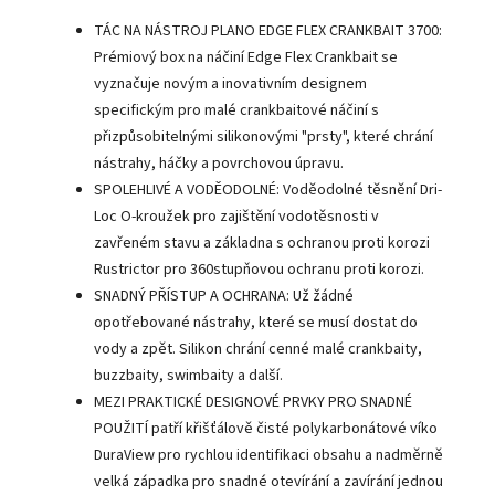
TÁC NA NÁSTROJ PLANO EDGE FLEX CRANKBAIT 3700:
Prémiový box na náčiní Edge Flex Crankbait se
vyznačuje novým a inovativním designem
specifickým pro malé crankbaitové náčiní s
přizpůsobitelnými silikonovými "prsty", které chrání
nástrahy, háčky a povrchovou úpravu.
SPOLEHLIVÉ A VODĚODOLNÉ: Voděodolné těsnění Dri-
Loc O-kroužek pro zajištění vodotěsnosti v
zavřeném stavu a základna s ochranou proti korozi
Rustrictor pro 360stupňovou ochranu proti korozi.
SNADNÝ PŘÍSTUP A OCHRANA: Už žádné
opotřebované nástrahy, které se musí dostat do
vody a zpět. Silikon chrání cenné malé crankbaity,
buzzbaity, swimbaity a další.
MEZI PRAKTICKÉ DESIGNOVÉ PRVKY PRO SNADNÉ
POUŽITÍ patří křišťálově čisté polykarbonátové víko
DuraView pro rychlou identifikaci obsahu a nadměrně
velká západka pro snadné otevírání a zavírání jednou