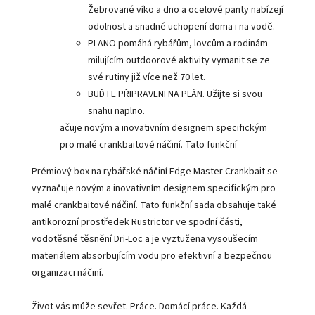
Žebrované víko a dno a ocelové panty nabízejí
odolnost a snadné uchopení doma i na vodě.
PLANO pomáhá rybářům, lovcům a rodinám
milujícím outdoorové aktivity vymanit se ze
své rutiny již více než 70 let.
BUĎTE PŘIPRAVENI NA PLÁN. Užijte si svou
snahu naplno.
ačuje novým a inovativním designem specifickým
pro malé crankbaitové náčiní. Tato funkční
Prémiový box na rybářské náčiní Edge Master Crankbait se
vyznačuje novým a inovativním designem specifickým pro
malé crankbaitové náčiní. Tato funkční sada obsahuje také
antikorozní prostředek Rustrictor ve spodní části,
vodotěsné těsnění Dri-Loc a je vyztužena vysoušecím
materiálem absorbujícím vodu pro efektivní a bezpečnou
organizaci náčiní.
Život vás může sevřet. Práce. Domácí práce. Každá