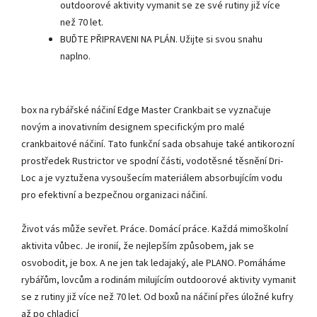
outdoorové aktivity vymanit se ze své rutiny již více
než 70 let.
BUĎTE PŘIPRAVENI NA PLÁN. Užijte si svou snahu
naplno.
box na rybářské náčiní Edge Master Crankbait se vyznačuje
novým a inovativním designem specifickým pro malé
crankbaitové náčiní. Tato funkční sada obsahuje také antikorozní
prostředek Rustrictor ve spodní části, vodotěsné těsnění Dri-
Loc a je vyztužena vysoušecím materiálem absorbujícím vodu
pro efektivní a bezpečnou organizaci náčiní.
Život vás může sevřet. Práce. Domácí práce. Každá mimoškolní
aktivita vůbec. Je ironií, že nejlepším způsobem, jak se
osvobodit, je box. A ne jen tak ledajaký, ale PLANO. Pomáháme
rybářům, lovcům a rodinám milujícím outdoorové aktivity vymanit
se z rutiny již více než 70 let. Od boxů na náčiní přes úložné kufry
až po chladicí