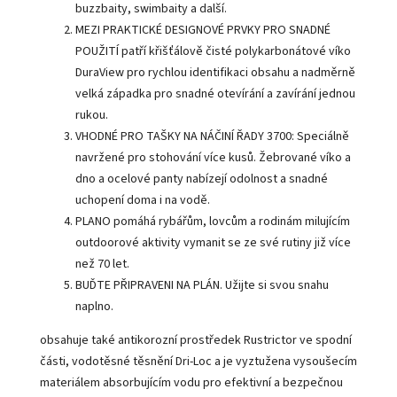
buzzbaity, swimbaity a další.
MEZI PRAKTICKÉ DESIGNOVÉ PRVKY PRO SNADNÉ
POUŽITÍ patří křišťálově čisté polykarbonátové víko
DuraView pro rychlou identifikaci obsahu a nadměrně
velká západka pro snadné otevírání a zavírání jednou
rukou.
VHODNÉ PRO TAŠKY NA NÁČINÍ ŘADY 3700: Speciálně
navržené pro stohování více kusů. Žebrované víko a
dno a ocelové panty nabízejí odolnost a snadné
uchopení doma i na vodě.
PLANO pomáhá rybářům, lovcům a rodinám milujícím
outdoorové aktivity vymanit se ze své rutiny již více
než 70 let.
BUĎTE PŘIPRAVENI NA PLÁN. Užijte si svou snahu
naplno.
obsahuje také antikorozní prostředek Rustrictor ve spodní
části, vodotěsné těsnění Dri-Loc a je vyztužena vysoušecím
materiálem absorbujícím vodu pro efektivní a bezpečnou