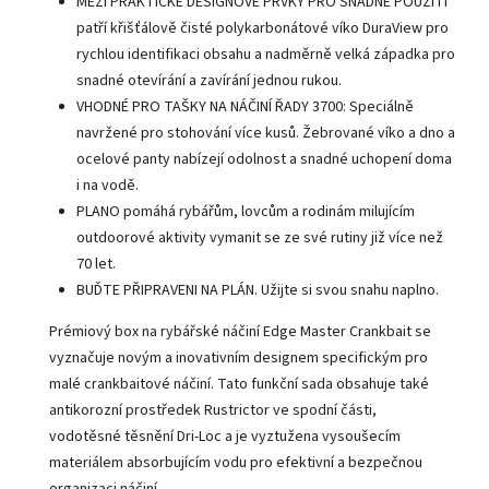
MEZI PRAKTICKÉ DESIGNOVÉ PRVKY PRO SNADNÉ POUŽITÍ
patří křišťálově čisté polykarbonátové víko DuraView pro
rychlou identifikaci obsahu a nadměrně velká západka pro
snadné otevírání a zavírání jednou rukou.
VHODNÉ PRO TAŠKY NA NÁČINÍ ŘADY 3700: Speciálně
navržené pro stohování více kusů. Žebrované víko a dno a
ocelové panty nabízejí odolnost a snadné uchopení doma
i na vodě.
PLANO pomáhá rybářům, lovcům a rodinám milujícím
outdoorové aktivity vymanit se ze své rutiny již více než
70 let.
BUĎTE PŘIPRAVENI NA PLÁN. Užijte si svou snahu naplno.
Prémiový box na rybářské náčiní Edge Master Crankbait se
vyznačuje novým a inovativním designem specifickým pro
malé crankbaitové náčiní. Tato funkční sada obsahuje také
antikorozní prostředek Rustrictor ve spodní části,
vodotěsné těsnění Dri-Loc a je vyztužena vysoušecím
materiálem absorbujícím vodu pro efektivní a bezpečnou
organizaci náčiní.