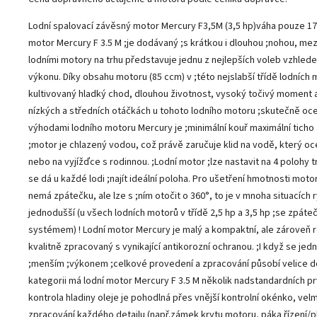
Lodní spalovací závěsný motor Mercury F3,5M (3,5 hp)váha pouze 17 
motor Mercury F 3.5 M ;je dodávaný ;s krátkou i dlouhou ;nohou, me
lodními motory na trhu představuje jednu z nejlepších voleb vzhled
výkonu. Díky obsahu motoru (85 ccm) v ;této nejslabší třídě lodních
kultivovaný hladký chod, dlouhou životnost, vysoký točivý moment a 
nízkých a středních otáčkách u tohoto lodního motoru ;skutečně oce
výhodami lodního motoru Mercury je ;minimální kouř maximální ticho a
;motor je chlazený vodou, což právě zaručuje klid na vodě, který oce
nebo na vyjížďce s rodinnou. ;Lodní motor ;lze nastavit na 4 polohy 
se dá u každé lodi ;najít ideální poloha. Pro ušetření hmotnosti moto
nemá zpátečku, ale lze s ;ním otočit o 360°, to je v mnoha situacích r
jednodušší (u všech lodních motorů v třídě 2,5 hp a 3,5 hp ;se zpáte
systémem) ! Lodní motor Mercury je malý a kompaktní, ale zároveň 
kvalitně zpracovaný s vynikající antikorozní ochranou. ;I když se jed
;menším ;výkonem ;celkové provedení a zpracování působí velice do
kategorii má lodní motor Mercury F 3.5 M několik nadstandardních pr
kontrola hladiny oleje je pohodlná přes vnější kontrolní okénko, velmi
zpracování každého detailu (např.zámek krytu motoru, páka řízení/p