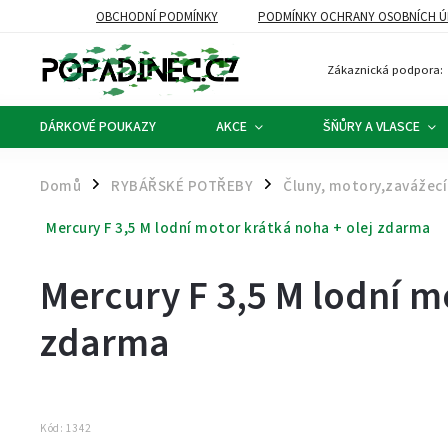
OBCHODNÍ PODMÍNKY
PODMÍNKY OCHRANY OSOBNÍCH Ú
Zákaznická podpora:
DÁRKOVÉ POUKAZY
AKCE
ŠŇŮRY A VLASCE
Domů
RYBÁŘSKÉ POTŘEBY
Čluny, motory,zavážecí 
/
/
Mercury F 3,5 M lodní motor krátká noha + olej zdarma
Mercury F 3,5 M lodní m
zdarma
Kód:
1342