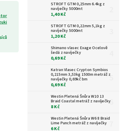
STROFT GTM 0,25mm 6.4kg z
navíječky 5000mt
1,40 Kč
otor
zuki
STROFT GTM 0,22mm 5,1kg z
navíječky 5000mt
1,20 Kč
síců
Shimano vlasec Exage Ocelově
šedá z navíječky
0,69 Kč
Katran Vlasec Crypton Symbios
0,215mm 3,53kg 1500m metráž z
navíječky 0,69kč bm
0,69 Kč
Westin Pletená Šnůra W10 13
Braid Coastal metráž z navíječky
8 Kč
Westin Pletená Šnůra W6 8 Braid
Lime Punch metráž z navíječky
6 Kč