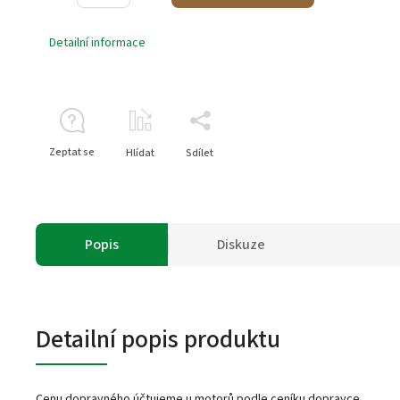
Detailní informace
Zeptat se
Hlídat
Sdílet
Popis
Diskuze
Detailní popis produktu
Cenu dopravného účtujeme u motorů podle ceníku dopravce.