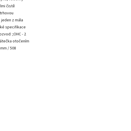
lmi čistě
ýtrhovou
 jeden z mála
cké specifikace
Rozvod: ;OHC - 2
zpátečka otočením
1 mm / 508