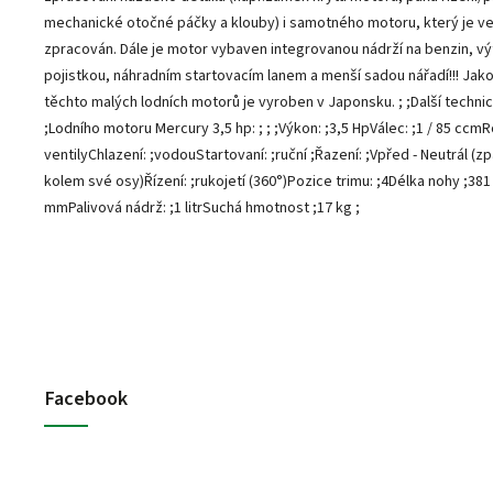
mechanické otočné páčky a klouby) i samotného motoru, který je ve
zpracován. Dále je motor vybaven integrovanou nádrží na benzin, v
pojistkou, náhradním startovacím lanem a menší sadou nářadí!!! Jako
těchto malých lodních motorů je vyroben v Japonsku. ; ;Další techni
;Lodního motoru Mercury 3,5 hp: ; ; ;Výkon: ;3,5 HpVálec: ;1 / 85 ccm
ventilyChlazení: ;vodouStartovaní: ;ruční ;Řazení: ;Vpřed - Neutrál (
kolem své osy)Řízení: ;rukojetí (360°)Pozice trimu: ;4Délka nohy ;38
mmPalivová nádrž: ;1 litrSuchá hmotnost ;17 kg ;
Facebook