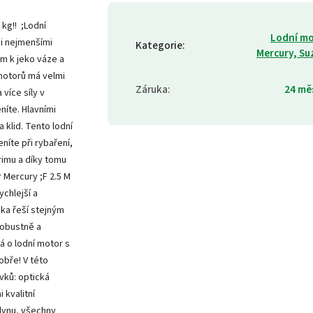
kg!! ;Lodní
Lodní m
zi nejmenšími
Kategorie
:
Mercury, Su
em k jeko váze a
 motorů má velmi
Záruka
:
24 mě
více síly v
níte. Hlavními
 klid. Tento lodní
níte při rybaření,
trimu a díky tomu
r Mercury ;F 2.5 M
ychlejší a
čka řeší stejným
robustně a
ná o lodní motor s
bře! V této
vků: optická
 kvalitní
lynu, všechny