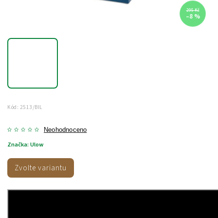
295 Kč
–8 %
Kód:
2513/BIL
Neohodnoceno
Značka:
Ulow
Zvolte variantu