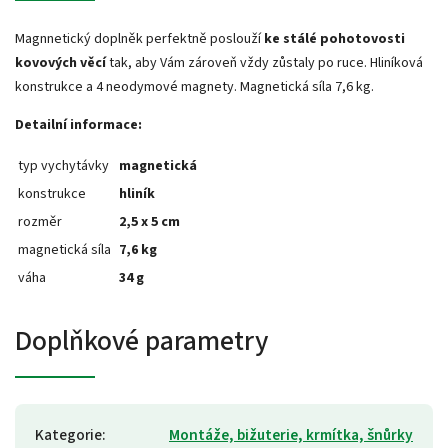
Magnnetický doplněk perfektně poslouží
ke stálé pohotovosti
kovových věcí
tak, aby Vám zároveň vždy zůstaly po ruce.
Hliníková
konstrukce a 4 neodymové magnety. Magnetická síla 7,6 kg.
Detailní informace:
typ vychytávky
magnetická
konstrukce
hliník
rozměr
2,5 x 5 cm
magnetická síla
7,6 kg
váha
34 g
Doplňkové parametry
Kategorie
:
Montáže, bižuterie, krmítka, šnůrky