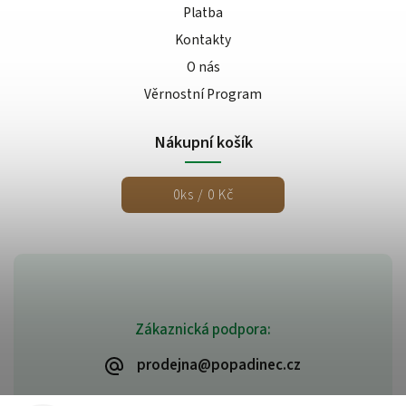
Platba
Kontakty
O nás
Věrnostní Program
Nákupní košík
0
ks /
0 Kč
Zákaznická podpora:
prodejna@popadinec.cz