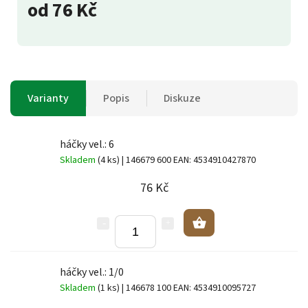
od
76 Kč
Varianty
Popis
Diskuze
háčky vel.: 6
Skladem
(4 ks)
| 146679 600
EAN:
4534910427870
76 Kč
háčky vel.: 1/0
Skladem
(1 ks)
| 146678 100
EAN:
4534910095727