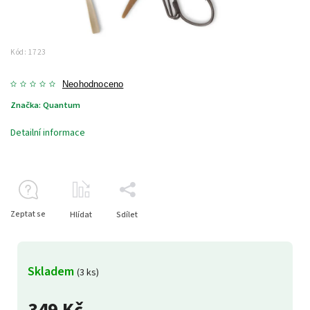
Kód:
1723
Neohodnoceno
Značka:
Quantum
Detailní informace
Zeptat se
Hlídat
Sdílet
Skladem
(3 ks)
349 Kč