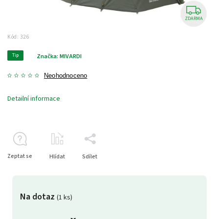
ZDARMA
Kód:
326
Tip
Značka:
MIVARDI
Neohodnoceno
Detailní informace
Zeptat se
Hlídat
Sdílet
Na dotaz
(1 ks)