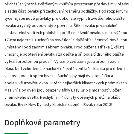
přichází s výrazně zvětšeným vnitřním prostorem především v přední
a zadní části bivaku při zachování rozměru podlážky. Pod rozpěrnými
tyčemi jsou nově průvlaky pro dokonalé vypnutí zvětšeného pláště
bivaku a rychlý odvod vody z povrchu. Šířka bivaku je variabilně
nastavitelná ve třech polohách po 15 cm. Uvnitř bivaku s max. výškou
170cm najdete 13 úchytů na osvětlení a další příslušenství. Nově jsou
umístěny i pod zadním žebrem bivaku. Prodloužená stříška („kšilt“)
umožňuje pootevření bivaku i za deště a při použití druhého pláště
vytváří prostornou předsíň. Výrazně zvětšena jsou přední i zadní
okna. Nad vchodem se nachází důležitá ventilační klapka pro odvod
vlhkosti pod stropem bivaku. Suché zipy mají dvojitou šířku a
spolehlivě uzavřou okna i v těch nejhorších klimatických podmínkách.
Masivní zipy dveří jsou osazeny táhly Easy Grip s možností vložení
chemického světla. Nechybí ani 4 úchyty opřených prutů na plášti
bivaku. Bivak New Dynasty XL získal ocenění Bivak roku 2013!
Doplňkové parametry