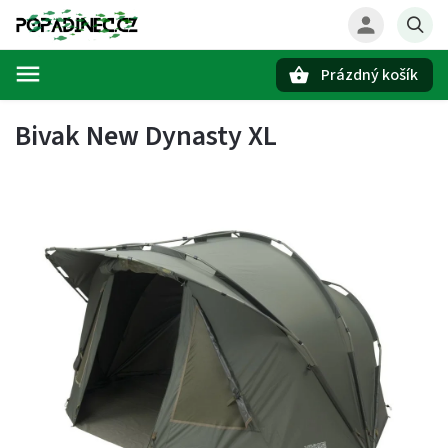
Prázdný košík
Hledat
Bivak New Dynasty XL