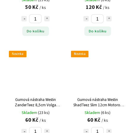
Skladem
(13 ks)
Skladem
(6 ks)
50 Kč
120 Kč
/ ks
/ ks
Do košíku
Do košíku
Novinka
Novinka
Gumová nástraha Westin
Gumová nástraha Westin
ZanderTeez 8,5cm Volga
ShadTeez Slim 12cm Motoroil
Zander
Gold UV nástraha
Skladem
(23 ks)
Skladem
(6 ks)
60 Kč
60 Kč
/ ks
/ ks