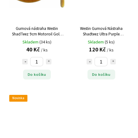
Gumová nástraha Westin
Westin Gumová Nástraha
ShadTeez 9cm Motoroil Gold
Shadteez Ultra Purple
(1ks)
Chartreuse 2 ks - 12 cm 7 g
Skladem
(34 ks)
Skladem
(5 ks)
40 Kč
120 Kč
/ ks
/ ks
Do košíku
Do košíku
Novinka