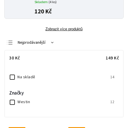
Skladem
(4 ks)
120 Kč
Zobrazit více produktů
Nejprodávanější
Nejlevnější
30
Kč
149
Kč
Nejdražší
Abecedně
Na skladě
14
Značky
Westin
12