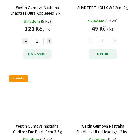
Westin Gumová Nástraha
SHADTEEZ HOLLOW 12cm 9g
Shadteez Ultra Appleseed 2 ks -
12 cm 7 g
Skladem
(30 ks)
Skladem
(5 ks)
49 Kč
120 Kč
/ ks
/ ks
Detail
Do košíku
Novinka
Westin Gumová nástraha
Westin Gumová Nástraha
Curlteez Fire Perch 7cm 3,5g
Shadteez Ultra Headlight 2 ks -
12 cm 7 g