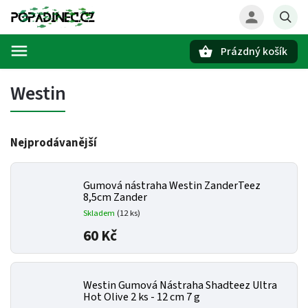
Prázdný košík
Hledat
Westin
Nejprodávanější
Gumová nástraha Westin ZanderTeez
8,5cm Zander
Skladem
(12 ks)
60 Kč
Westin Gumová Nástraha Shadteez Ultra
Hot Olive 2 ks - 12 cm 7 g