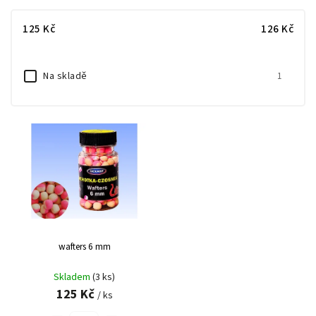
Nejlevnější
125
Kč
126
Kč
Nejdražší
Abecedně
Na skladě
1
wafters 6 mm
Skladem
(3 ks)
125 Kč
/ ks