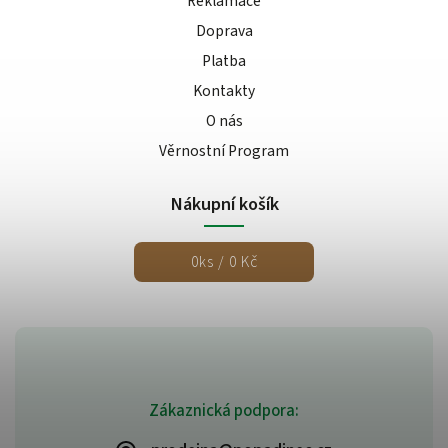
Reklamace
Doprava
Platba
Kontakty
O nás
Věrnostní Program
Nákupní košík
0
ks /
0 Kč
Zákaznická podpora: