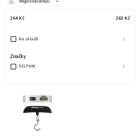
Nejprodávanější
Nejlevnější
264
Kč
265
Kč
Nejdražší
Abecedně
Na skladě
1
Značky
DELPHIN
1