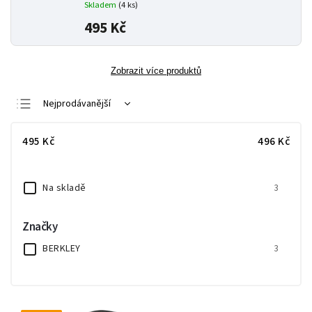
Skladem
(4 ks)
495 Kč
Zobrazit více produktů
Nejprodávanější
Nejlevnější
495
Kč
496
Kč
Nejdražší
Abecedně
Na skladě
3
Značky
BERKLEY
3