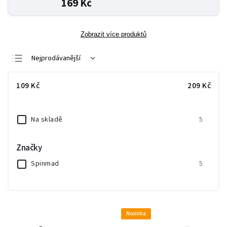
169 Kč
Zobrazit více produktů
Nejprodávanější
Nejlevnější
109
Kč
209
Kč
Nejdražší
Abecedně
Na skladě
5
Značky
Spinmad
5
Novinka