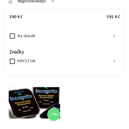
Nejprodávanější
Nejlevnější
390
Kč
391
Kč
Nejdražší
Abecedně
Na skladě
1
Značky
KRYSTON
1
–7 %