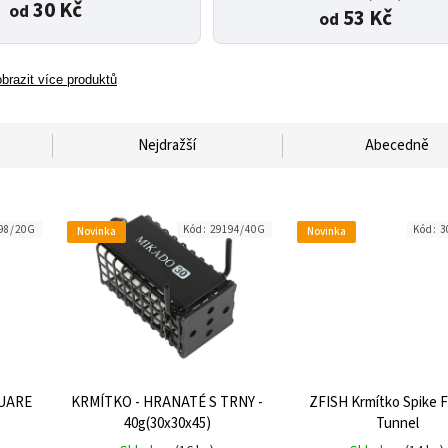
30 Kč
od
53 Kč
od
brazit více produktů
Nejdražší
Abecedně
98/20G
Kód:
29194/40G
Kód:
3
Novinka
Novinka
QUARE
KRMÍTKO - HRANATÉ S TRNY -
ZFISH Krmítko Spike 
40g(30x30x45)
Tunnel