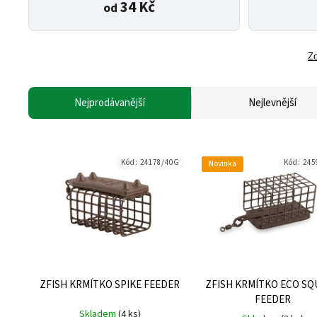
34 Kč
od
Zo
Nejprodávanější
Nejlevnější
Kód:
24178/40G
Kód:
245
Novinka
ZFISH KRMÍTKO SPIKE FEEDER
ZFISH KRMÍTKO ECO S
FEEDER
Skladem
(4 ks)