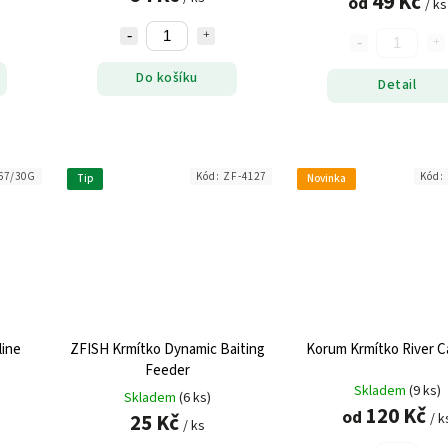
49 Kč
od
/ ks
Do košíku
Detail
67/30G
Kód:
ZF-4127
Kód:
Tip
Novinka
line
ZFISH Krmítko Dynamic Baiting
Korum Krmítko River C
Feeder
Skladem
(9 ks)
Skladem
(6 ks)
120 Kč
od
25 Kč
/ k
/ ks