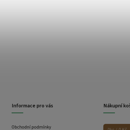
Informace pro vás
Nákupní ko
Obchodní podmínky
0
ks /
0 Kč