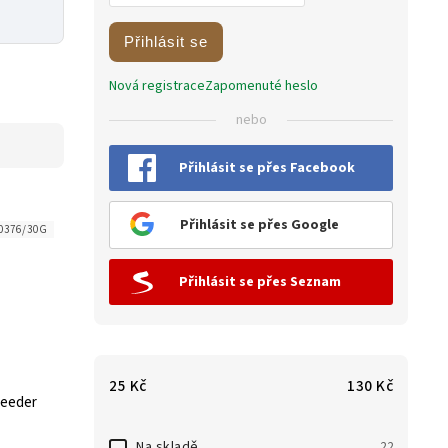
Přihlásit se
Nová registrace
Zapomenuté heslo
nebo
Přihlásit se přes Facebook
Přihlásit se přes Google
0376/30G
Přihlásit se přes Seznam
25
Kč
130
Kč
Feeder
Na skladě
22