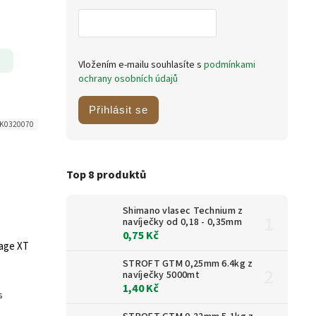
Vložením e-mailu souhlasíte s
podmínkami
ochrany osobních údajů
Přihlásit se
K0320070
Top 8 produktů
Shimano vlasec Technium z
navíječky od 0,18 - 0,35mm
0,75 Kč
age XT
STROFT GTM 0,25mm 6.4kg z
navíječky 5000mt
1,40 Kč
s