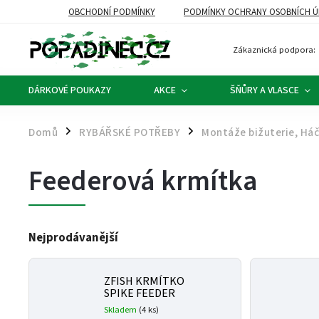
OBCHODNÍ PODMÍNKY
PODMÍNKY OCHRANY OSOBNÍCH Ú
Zákaznická podpora:
DÁRKOVÉ POUKAZY
AKCE
ŠŇŮRY A VLASCE
Domů
RYBÁŘSKÉ POTŘEBY
Montáže bižuterie, Há
/
/
Feederová krmítka
Nejprodávanější
ZFISH KRMÍTKO
SPIKE FEEDER
Skladem
(4 ks)