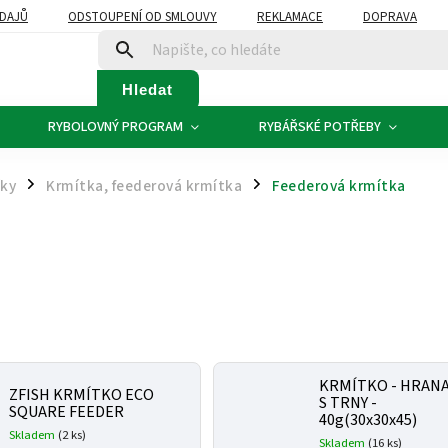
DAJŮ
ODSTOUPENÍ OD SMLOUVY
REKLAMACE
DOPRAVA
Hledat
RYBOLOVNÝ PROGRAM
RYBÁŘSKÉ POTŘEBY
čky
Krmítka, feederová krmítka
Feederová krmítka
/
/
KRMÍTKO - HRAN
ZFISH KRMÍTKO ECO
S TRNY -
SQUARE FEEDER
40g(30x30x45)
Skladem
(2 ks)
Skladem
(16 ks)