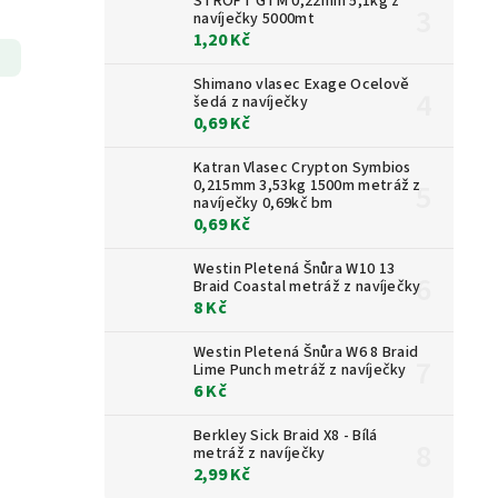
STROFT GTM 0,22mm 5,1kg z
navíječky 5000mt
1,20 Kč
Shimano vlasec Exage Ocelově
šedá z navíječky
0,69 Kč
Katran Vlasec Crypton Symbios
0,215mm 3,53kg 1500m metráž z
navíječky 0,69kč bm
0,69 Kč
Westin Pletená Šnůra W10 13
Braid Coastal metráž z navíječky
8 Kč
Westin Pletená Šnůra W6 8 Braid
Lime Punch metráž z navíječky
6 Kč
Berkley Sick Braid X8 - Bílá
metráž z navíječky
2,99 Kč