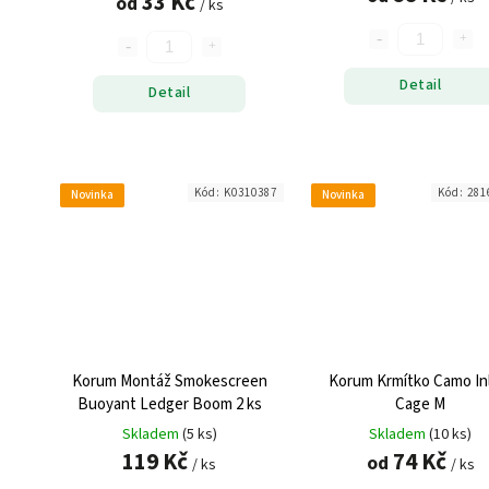
33 Kč
od
/ ks
Detail
Detail
Kód:
K0310387
Kód:
281
Novinka
Novinka
Korum Montáž Smokescreen
Korum Krmítko Camo In
Buoyant Ledger Boom 2 ks
Cage M
Skladem
(5 ks)
Skladem
(10 ks)
119 Kč
74 Kč
od
/ ks
/ ks