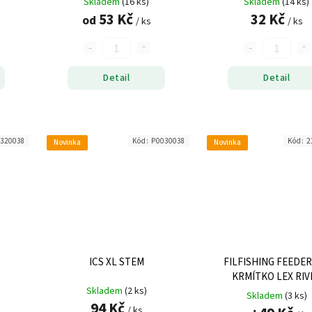
Skladem
(16 ks)
Skladem
(14 ks)
53 Kč
32 Kč
od
/ ks
/ ks
Detail
Detail
320038
Kód:
P0030038
Kód:
2
Novinka
Novinka
ICS XL STEM
FILFISHING FEEDE
KRMÍTKO LEX RIV
Skladem
(2 ks)
Skladem
(3 ks)
94 Kč
/ ks