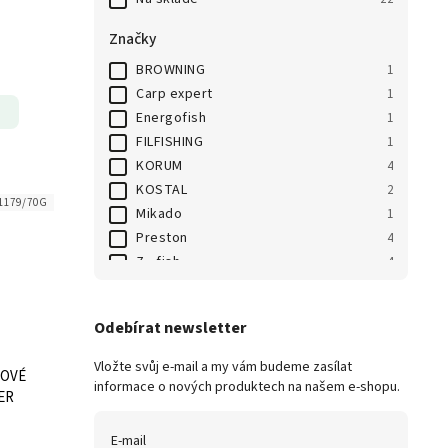
Značky
BROWNING
1
Carp expert
1
Energofish
1
FILFISHING
1
KORUM
4
KOSTAL
2
1179/70G
Mikado
1
Preston
4
Z - fish
4
Zebco
1
Odebírat newsletter
Vložte svůj e-mail a my vám budeme zasílat
ROVÉ
informace o nových produktech na našem e-shopu.
ER
E-mail